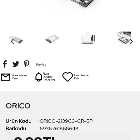
Paylaş
Fiyatı
Arkadaşlarına
Favorilerime
Düşünce
Öner
Ekle
Haber Ver
ORICO
Ürün Kodu
:
ORICO-2139C3-CR-BP
Barkodu
:
6936761868648