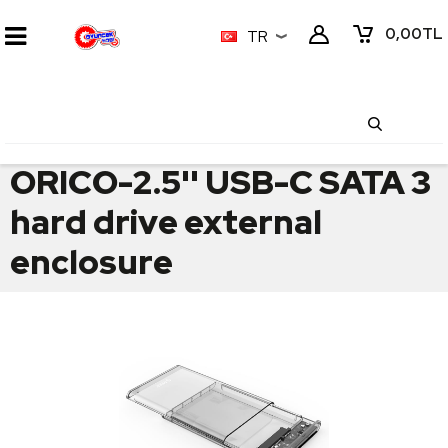
0,00
TL
TR
ORICO-2.5'' USB-C SATA 3
hard drive external
enclosure