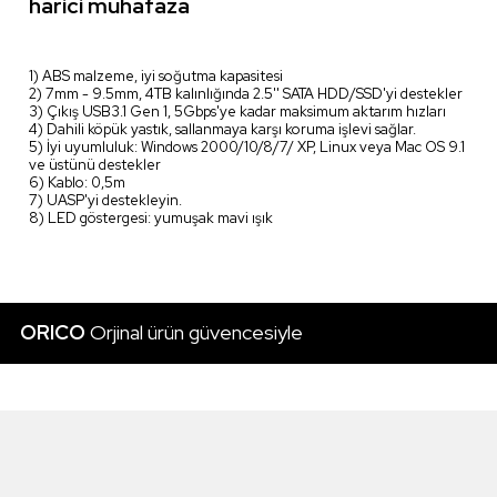
harici muhafaza
1) ABS malzeme, iyi soğutma kapasitesi
2) 7mm - 9.5mm, 4TB kalınlığında 2.5'' SATA HDD/SSD'yi destekler
3) Çıkış USB3.1 Gen 1, 5Gbps'ye kadar maksimum aktarım hızları
4) Dahili köpük yastık, sallanmaya karşı koruma işlevi sağlar.
5) İyi uyumluluk: Windows 2000/10/8/7/ XP, Linux veya Mac OS 9.1
ve üstünü destekler
6) Kablo: 0,5m
7) UASP'yi destekleyin.
8) LED göstergesi: yumuşak mavi ışık
ORICO
Orjinal ürün güvencesiyle