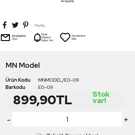
Paylaş
Fiyatı
Arkadaşlarına
Favorilerime
Düşünce
Öner
Ekle
Haber Ver
MN Model
Ürün Kodu
:
MNMODEL/E0-09
Barkodu
:
E0-09
Stok
899,90
TL
var!
-
+