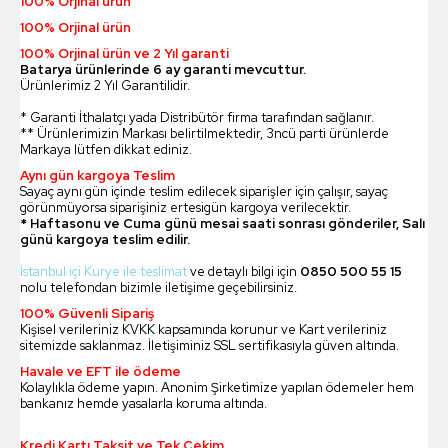
100% Orjinal ürün
100% Orjinal ürün
100% Orjinal ürün ve 2 Yıl garanti
Batarya ürünlerinde 6 ay garanti mevcuttur.
Ürünlerimiz 2 Yıl Garantilidir.
* Garanti İthalatçı yada Distribütör firma tarafından sağlanır.
** Ürünlerimizin Markası belirtilmektedir, 3ncü parti ürünlerde
Markaya lütfen dikkat ediniz.
Aynı gün kargoya Teslim
Sayaç aynı gün içinde teslim edilecek siparişler için çalışır, sayaç
görünmüyorsa siparişiniz ertesigün kargoya verilecektir.
* Haftasonu ve Cuma günü mesai saati sonrası gönderiler, Salı
günü kargoya teslim edilir.
İstanbul içi Kurye ile teslimat
ve detaylı bilgi için
0850 500 55 15
nolu telefondan bizimle iletişime geçebilirsiniz.
100% Güvenli Sipariş
Kişisel verileriniz KVKK kapsamında korunur ve Kart verileriniz
sitemizde saklanmaz. İletişiminiz SSL sertifikasıyla güven altında.
Havale ve EFT ile ödeme
Kolaylıkla ödeme yapın. Anonim Şirketimize yapılan ödemeler hem
bankanız hemde yasalarla koruma altında.
Kredi Kartı Taksit ve Tek Çekim