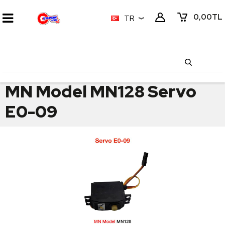
0,00
TL
TR
MN Model MN128 Servo
E0-09