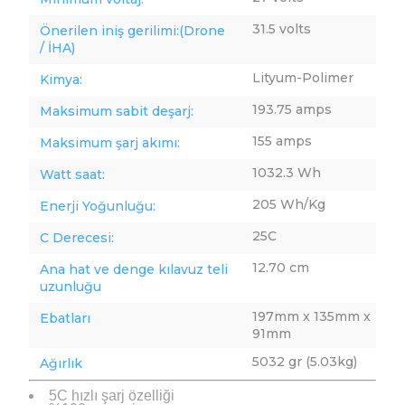
31.5 volts
Önerilen iniş gerilimi:(Drone
/ İHA)
Lityum-Polimer
Kimya:
193.75 amps
Maksimum sabit deşarj:
155 amps
Maksimum şarj akımı:
1032.3 Wh
Watt saat:
205 Wh/Kg
Enerji Yoğunluğu:
25C
C Derecesi:
12.70 cm
Ana hat ve denge kılavuz teli
uzunluğu
197mm x 135mm x
Ebatları
91mm
5032 gr (5.03kg)
Ağırlık
5C hızlı şarj özelliği