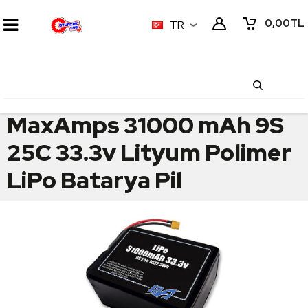
0,00
TL
TR
MaxAmps 31000 mAh 9S
25C 33.3v Lityum Polimer
LiPo Batarya Pil