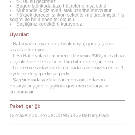
%100 su geçirmez
Bugün fabrikada taze hücrelerle inşa edildi
Mühendislik çizimleri istek üzerine mevcuttur
Yüksek dereceli silikon ceket teli ile üretilmiştir. Fiş
seçimi ile belirlenen tel ölçüsü.
Seçtiğiniz konektörü kuruyoruz
Uyarılar:
- Bataryaları ısıya maruz bırakmayın, güneş ışığı ve
sıcaktan koruyun.
- LiPo Bataryaları tamamen bitirmeyin, %10şarjın altına
düştüklerinde bozulurlar, tam bitmeden şarj edin.
- Uzun süre saklamak durumunda kaldığınızda en az 3
ayda bir deşarj edip şarj edin.
- Şarj sırasında yada kullanımda aşırı zorlanan
bataryalar şişebilir, şişkinlik gösteren bataryaları
kullanmayın.
Paket İçeriği:
1 x MaxAmps LiPo 31000 9S 33.3v Battery Pack