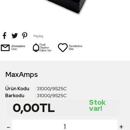
Paylaş
Fiyatı
Arkadaşlarına
Favorilerime
Düşünce
Öner
Ekle
Haber Ver
MaxAmps
Ürün Kodu
:
31000/9S25C
Barkodu
:
31000/9S25C
Stok
0,00
TL
var!
-
+