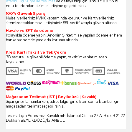
İstanbul içi Kurye ile teslimat
ve detaylı bilgi için
0850 500 55 15
nolu telefondan bizimle iletişime geçebilirsiniz.
100% Güvenli Sipariş
Kişisel verileriniz KVKK kapsamında korunur ve Kart verileriniz
sitemizde saklanmaz. İletişiminiz SSL sertifikasıyla güven altında.
Havale ve EFT ile ödeme
Kolaylıkla ödeme yapın. Anonim Şirketimize yapılan ödemeler hem
bankanız hemde yasalarla koruma altında.
Kredi Kartı Taksit ve Tek Çekim
3D secure ile güvenli ödeme yapın, taksit imkanlarımızdan
faydalanın.
Mağazadan Teslimat (İST | Beylikdüzü | Kavaklı)
Siparişinizi tamamlarken, adres bilgisi girildikten sonra İstanbul için
mağazadan teslimat seçebilirsiniz.
Teslimat için Adresimiz: Kavaklı mh. İstanbul Cd. no:27 A-Blok B:21-22
Dükkan BEYLİKDÜZÜ/İSTANBUL