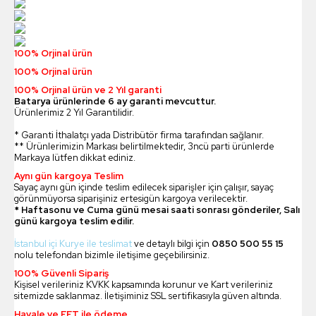
100% Orjinal ürün
100% Orjinal ürün
100% Orjinal ürün ve 2 Yıl garanti
Batarya ürünlerinde 6 ay garanti mevcuttur.
Ürünlerimiz 2 Yıl Garantilidir.
* Garanti İthalatçı yada Distribütör firma tarafından sağlanır.
** Ürünlerimizin Markası belirtilmektedir, 3ncü parti ürünlerde
Markaya lütfen dikkat ediniz.
Aynı gün kargoya Teslim
Sayaç aynı gün içinde teslim edilecek siparişler için çalışır, sayaç
görünmüyorsa siparişiniz ertesigün kargoya verilecektir.
* Haftasonu ve Cuma günü mesai saati sonrası gönderiler, Salı
günü kargoya teslim edilir.
İstanbul içi Kurye ile teslimat
ve detaylı bilgi için
0850 500 55 15
nolu telefondan bizimle iletişime geçebilirsiniz.
100% Güvenli Sipariş
Kişisel verileriniz KVKK kapsamında korunur ve Kart verileriniz
sitemizde saklanmaz. İletişiminiz SSL sertifikasıyla güven altında.
Havale ve EFT ile ödeme