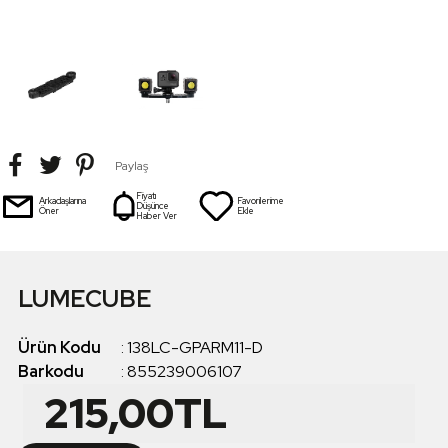
Paylaş
Fiyatı
Arkadaşlarına
Favorilerime
Düşünce
Öner
Ekle
Haber Ver
LUMECUBE
Ürün Kodu
:
138LC-GPARM11-D
Barkodu
:
855239006107
215,00
TL