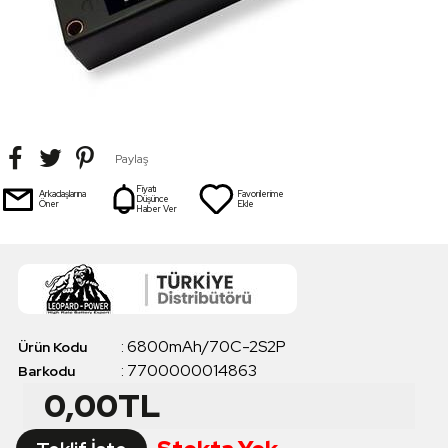
Paylaş
Fiyatı
Arkadaşlarına
Favorilerime
Düşünce
Öner
Ekle
Haber Ver
:
6800mAh/70C-2S2P
Ürün Kodu
:
7700000014863
Barkodu
0,00
TL