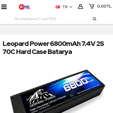
0,00
TL
TR
Leopard Power 6800mAh 7.4V 2S
70C Hard Case Batarya