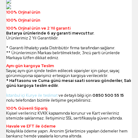
100% Orjinal ürün
100% Orjinal ürün
100% Orjinal ürün ve 2 Yıl garanti
Batarya ürünlerinde 6 ay garanti mevcuttur.
Ürünlerimiz 2 Yıl Garantilidir.
* Garanti İthalatçı yada Distribütör firma tarafından sağlanır.
** Ürünlerimizin Markası belirtilmektedir, 3ncü parti ürünlerde
Markaya lütfen dikkat ediniz.
Aynı gün kargoya Teslim
Sayaç aynı gün içinde teslim edilecek siparişler için çalışır, sayaç
görünmüyorsa siparişiniz ertesigün kargoya verilecektir.
* Haftasonu ve Cuma günü mesai saati sonrası gönderiler, Salı
günü kargoya teslim edilir.
İstanbul içi Kurye ile teslimat
ve detaylı bilgi için
0850 500 55 15
nolu telefondan bizimle iletişime geçebilirsiniz.
100% Güvenli Sipariş
Kişisel verileriniz KVKK kapsamında korunur ve Kart verileriniz
sitemizde saklanmaz. İletişiminiz SSL sertifikasıyla güven altında.
Havale ve EFT ile ödeme
Kolaylıkla ödeme yapın. Anonim Şirketimize yapılan ödemeler hem
bankanız hemde yasalarla koruma altında.