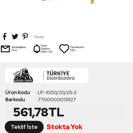
Paylaş
Fiyatı
Arkadaşlarına
Favorilerime
Düşünce
Öner
Ekle
Haber Ver
Ürün Kodu
:
LP-1000/20/2S-2
Barkodu
:
7700000013927
561,78
TL
Stokta Yok
Teklif İste