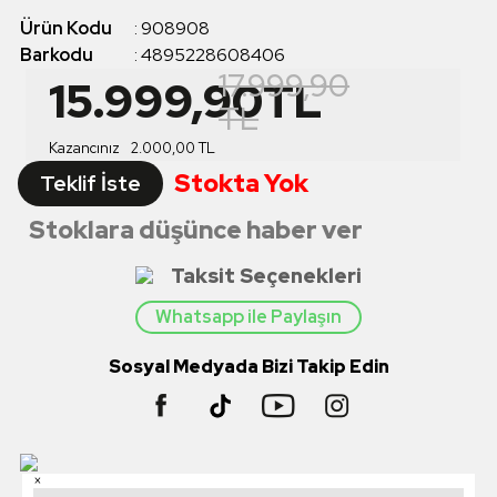
Ürün Kodu
:
908908
Barkodu
:
4895228608406
17.999,90
15.999,90
TL
TL
Kazancınız
2.000,00
TL
Stokta Yok
Teklif İste
Stoklara düşünce haber ver
Taksit Seçenekleri
Whatsapp ile Paylaşın
Sosyal Medyada Bizi Takip Edin
×