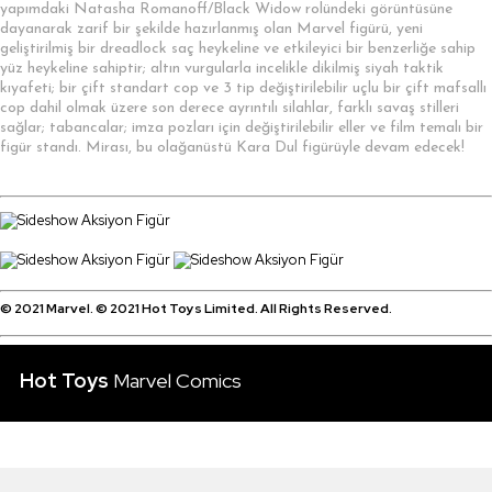
yapımdaki Natasha Romanoff/Black Widow rolündeki görüntüsüne
dayanarak zarif bir şekilde hazırlanmış olan Marvel figürü, yeni
geliştirilmiş bir dreadlock saç heykeline ve etkileyici bir benzerliğe sahip
yüz heykeline sahiptir; altın vurgularla incelikle dikilmiş siyah taktik
kıyafeti; bir çift standart cop ve 3 tip değiştirilebilir uçlu bir çift mafsallı
cop dahil olmak üzere son derece ayrıntılı silahlar, farklı savaş stilleri
sağlar; tabancalar; imza pozları için değiştirilebilir eller ve film temalı bir
figür standı. Mirası, bu olağanüstü Kara Dul figürüyle devam edecek!
© 2021 Marvel. © 2021 Hot Toys Limited. All Rights Reserved.
Hot Toys
Marvel Comics