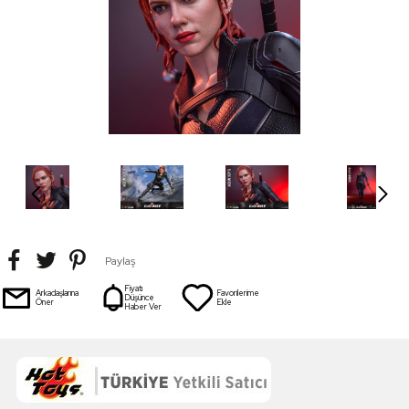
Paylaş
Fiyatı
Arkadaşlarına
Favorilerime
Düşünce
Öner
Ekle
Haber Ver