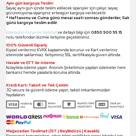
Aynı gün kargoya Teslim
Sayaç aynı gün içinde teslim edilecek siparişler için çalışır, sayaç
görünmüyorsa siparişiniz ertesigün kargoya verilecektir.
* Haftasonu ve Cuma günü mesai saati sonrası gönderiler, Salı
günü kargoya teslim edilir.
İstanbul içi Kurye ile teslimat
ve detaylı bilgi için
0850 500 55 15
nolu telefondan bizimle iletişime geçebilirsiniz.
100% Güvenli Sipariş
Kişisel verileriniz KVKK kapsamında korunur ve Kart verileriniz
sitemizde saklanmaz. İletişiminiz SSL sertifikasıyla güven altında.
Havale ve EFT ile ödeme
Kolaylıkla ödeme yapın. Anonim Şirketimize yapılan ödemeler hem
bankanız hemde yasalarla koruma altında.
Kredi Kartı Taksit ve Tek Çekim
3D secure ile güvenli ödeme yapın, taksit imkanlarımızdan
faydalanın.
Mağazadan Teslimat (İST | Beylikdüzü | Kavaklı)
Siparişinizi tamamlarken, adres bilgisi girildikten sonra İstanbul için