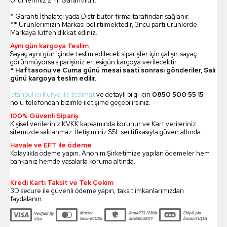
Ürünlerimiz 2 Yıl Garantilidir.
* Garanti İthalatçı yada Distribütör firma tarafından sağlanır.
** Ürünlerimizin Markası belirtilmektedir, 3ncü parti ürünlerde
Markaya lütfen dikkat ediniz.
Aynı gün kargoya Teslim
Sayaç aynı gün içinde teslim edilecek siparişler için çalışır, sayaç
görünmüyorsa siparişiniz ertesigün kargoya verilecektir.
* Haftasonu ve Cuma günü mesai saati sonrası gönderiler, Salı
günü kargoya teslim edilir.
İstanbul içi Kurye ile teslimat
ve detaylı bilgi için
0850 500 55 15
nolu telefondan bizimle iletişime geçebilirsiniz.
100% Güvenli Sipariş
Kişisel verileriniz KVKK kapsamında korunur ve Kart verileriniz
sitemizde saklanmaz. İletişiminiz SSL sertifikasıyla güven altında.
Havale ve EFT ile ödeme
Kolaylıkla ödeme yapın. Anonim Şirketimize yapılan ödemeler hem
bankanız hemde yasalarla koruma altında.
Kredi Kartı Taksit ve Tek Çekim
3D secure ile güvenli ödeme yapın, taksit imkanlarımızdan
faydalanın.