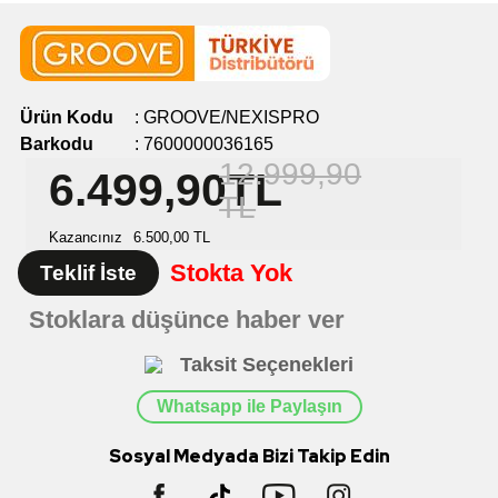
Ürün Kodu
:
GROOVE/NEXISPRO
Barkodu
:
7600000036165
12.999,90
6.499,90
TL
TL
Kazancınız
6.500,00
TL
Stokta Yok
Teklif İste
Stoklara düşünce haber ver
Taksit Seçenekleri
Whatsapp ile Paylaşın
Sosyal Medyada Bizi Takip Edin