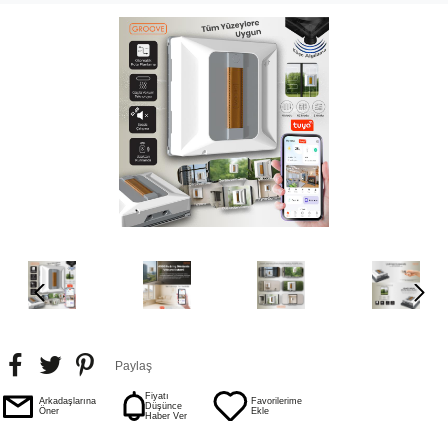
Paylaş
Fiyatı
Arkadaşlarına
Favorilerime
Düşünce
Öner
Ekle
Haber Ver