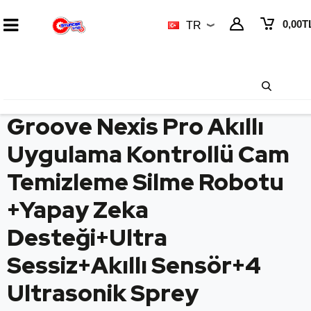
0,00
T
TR
Groove Nexis Pro Akıllı
Uygulama Kontrollü Cam
Temizleme Silme Robotu
+Yapay Zeka
Desteği+Ultra
Sessiz+Akıllı Sensör+4
Ultrasonik Sprey