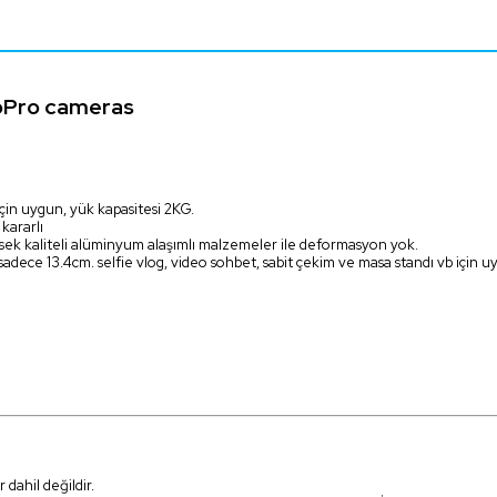
 GoPro cameras
in uygun, yük kapasitesi 2KG.
kararlı
üksek kaliteli alüminyum alaşımlı malzemeler ile deformasyon yok.
adece 13.4cm. selfie vlog, video sohbet, sabit çekim ve masa standı vb için u
 dahil değildir.