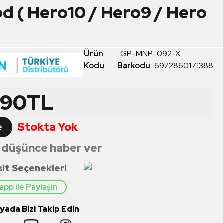
od ( Hero10 / Hero9 / Hero
Ürün
:
GP-MNP-092-X
Kodu
Barkodu
:
6972860171388
,90
TL
Stokta Yok
e
 düşünce haber ver
sit Seçenekleri
pp ile Paylaşın
ada Bizi Takip Edin