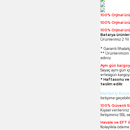
100% Orjinal ür
100% Orjinal ür
100% Orjinal ürü
Batarya ürünler
Ürünlerimiz 2 Yıl 
* Garanti İthalatç
** Ürünlerimizin 
ediniz.
Aynı gün kargoy
Sayaç aynı gün içi
ertesigün kargoya
* Haftasonu ve 
teslim edilir.
İstanbul içi Kurye
iletişime geçebilir
100% Güvenli Si
Kişisel verilerin
İletişiminiz SSL s
Havale ve EFT 
Kolaylıkla ödeme