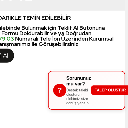
ARİKLE TEMİN EDİLEBİLİR
lebinde Bulunmak için Teklif Al Butonuna
k Formu Doldurabilir ve ya Doğrudan
 79 03
Numaralı Telefon Üzerinden Kurumsal
nışmanımız ile Görüşebilirsiniz
f Al
Sorununuz
mu var?
?
Destek talebi
TALEP OLUŞTUR
oluşturun,
ekibimiz size
dönüş yapsın.