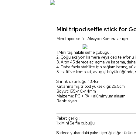
Mini tripod selfie stick for
Mini tripod selfi - Aksiyon Kameralar için
1.Mini taşınabilir selfie çubuğu.
2. Çoğu aksiyon kamera veya cep telefonu iç
3. Altın 45 derece açı açma ve kapama, daha 
4. Daha fazla stabilite için sağlam basınç, y
5. Hafif ve kompakt, avuç içi büyüklüğünde, s
Shrink uzunluğu: 13.4cm
Katlanmamış tripod yüksekliği: 25.5cm
Boyut: 155x46x44mm
Malzeme: PC + PA + alüminyum alaşım
Renk: siyah
Paket İçeriği:
1 x Mini Selfie çubuğu
Sadece yukarıdaki paket içeriği, diğer ürünler