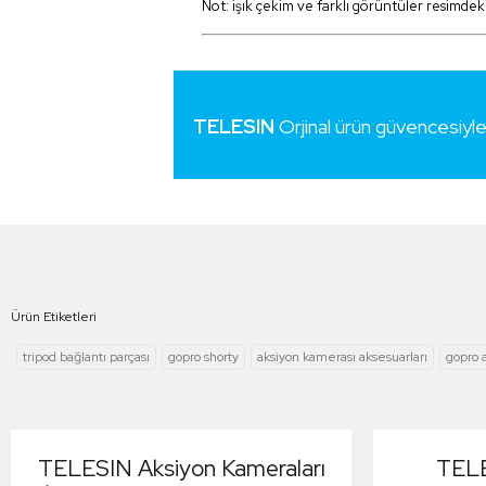
Not: işık çekim ve farklı görüntüler resimdek
TELESIN
Orjinal ürün güvencesiyl
Ürün Etiketleri
tripod bağlantı parçası
gopro shorty
aksiyon kamerası aksesuarları
gopro 
TELESIN Aksiyon Kameraları
TELE