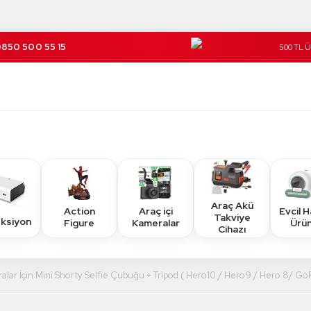
850 500 55 15
500 TL 
Kargo Üc
Araç Akü
Action
Araç içi
Evcil 
Takviye
eksiyon
Figure
Kameralar
Ürün
Cihazı
lar İçin Mini Shorty Selfie Çubuğu + Tripod ( Hero10 / Hero9 / Hero 8/ Go