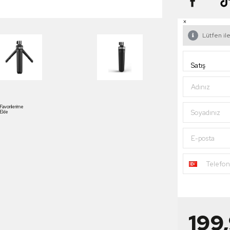
×
Lütfen ile
Adınız
Favorilerime
Soyadınız
Ekle
E-posta
Telefo
199