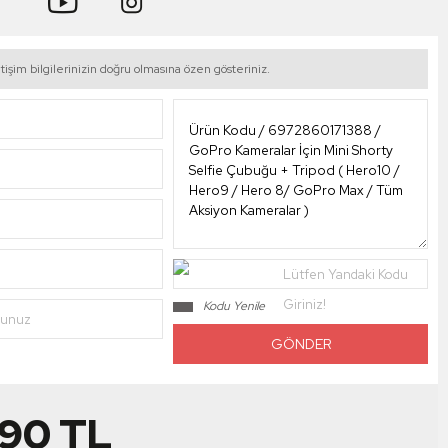
tişim bilgilerinizin doğru olmasına özen gösteriniz.
Lütfen Yandaki Kodu
Giriniz!
Kodu Yenile
nunuz
,90
TL