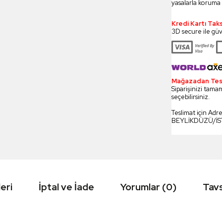
yasalarla koruma 
Kredi Kartı Tak
3D secure ile güv
Mağazadan Tesli
Siparişinizi tamam
seçebilirsiniz.
Teslimat için Adr
BEYLİKDÜZÜ/İ
eri
İptal ve İade
Yorumlar (0)
Tavs