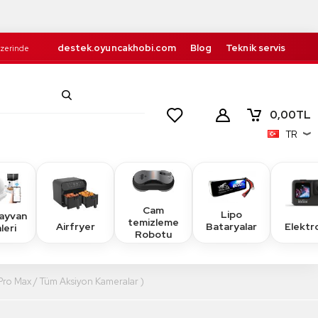
destek.oyuncakhobi.com
Blog
Teknik servis
Üzerinde
Kurumsal
İletişim
retsiz!
0,00
TL
TR
Cam
Lipo
Hayvan
temizleme
Airfryer
Elektr
Bataryalar
leri
Robotu
Pro Max / Tüm Aksiyon Kameralar )