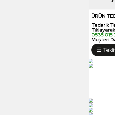
ÜRÜN TED
Tedarik Ta
Tıklayara
0535 015
Müşteri Da
☰ Tekli