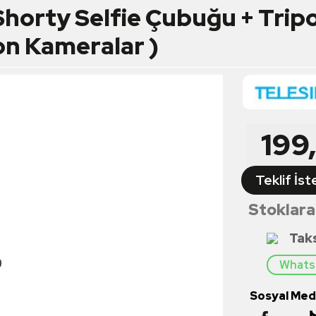
Shorty Selfie Çubuğu + Trip
n Kameralar )
199
Teklif İst
Stoklara
Tak
Whatsa
Sosyal Medy