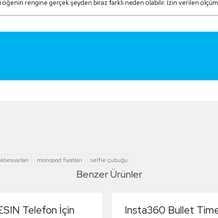
i öğenin rengine gerçek şeyden biraz farklı neden olabilir. İzin verilen ölçüm
e
aksesuarları
monopod fiyatları
selfie çubuğu
Benzer Ürünler
SIN Telefon İçin
Insta360 Bullet Tim