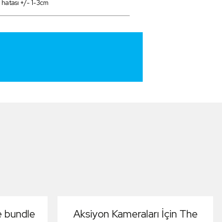
 hatası +/- 1-3cm
e bundle
Aksiyon Kameraları İçin The