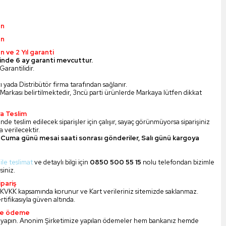
ün
ün
n ve 2 Yıl garanti
inde 6 ay garanti mevcuttur.
Garantilidir.
ı yada Distribütör firma tarafından sağlanır.
Markası belirtilmektedir, 3ncü parti ürünlerde Markaya lütfen dikkat
a Teslim
nde teslim edilecek siparişler için çalışır, sayaç görünmüyorsa siparişiniz
 verilecektir.
Cuma günü mesai saati sonrası gönderiler, Salı günü kargoya
 ile teslimat
ve detaylı bilgi için
0850 500 55 15
nolu telefondan bizimle
siniz.
pariş
iz KVKK kapsamında korunur ve Kart verileriniz sitemizde saklanmaz.
ertifikasıyla güven altında.
ile ödeme
 yapın. Anonim Şirketimize yapılan ödemeler hem bankanız hemde