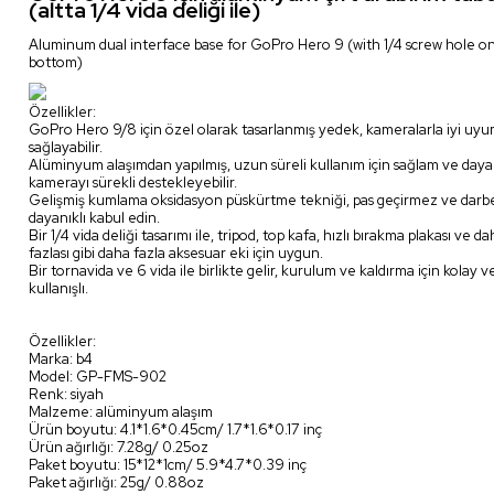
(altta 1/4 vida deliği ile)
Aluminum dual interface base for GoPro Hero 9 (with 1/4 screw hole o
bottom)
Özellikler:
GoPro Hero 9/8 için özel olarak tasarlanmış yedek, kameralarla iyi uy
sağlayabilir.
Alüminyum alaşımdan yapılmış, uzun süreli kullanım için sağlam ve dayan
kamerayı sürekli destekleyebilir.
Gelişmiş kumlama oksidasyon püskürtme tekniği, pas geçirmez ve dar
dayanıklı kabul edin.
Bir 1/4 vida deliği tasarımı ile, tripod, top kafa, hızlı bırakma plakası ve d
fazlası gibi daha fazla aksesuar eki için uygun.
Bir tornavida ve 6 vida ile birlikte gelir, kurulum ve kaldırma için kolay v
kullanışlı.
Özellikler:
Marka: b4
Model: GP-FMS-902
Renk: siyah
Malzeme: alüminyum alaşım
Ürün boyutu: 4.1*1.6*0.45cm/ 1.7*1.6*0.17 inç
Ürün ağırlığı: 7.28g/ 0.25oz
Paket boyutu: 15*12*1cm/ 5.9*4.7*0.39 inç
Paket ağırlığı: 25g/ 0.88oz