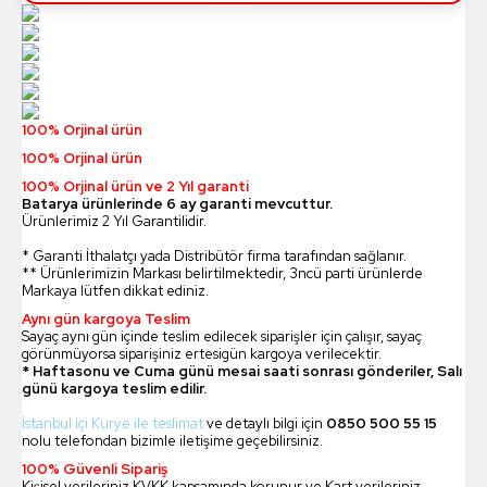
100% Orjinal ürün
100% Orjinal ürün
100% Orjinal ürün ve 2 Yıl garanti
Batarya ürünlerinde 6 ay garanti mevcuttur.
Ürünlerimiz 2 Yıl Garantilidir.
* Garanti İthalatçı yada Distribütör firma tarafından sağlanır.
** Ürünlerimizin Markası belirtilmektedir, 3ncü parti ürünlerde
Markaya lütfen dikkat ediniz.
Aynı gün kargoya Teslim
Sayaç aynı gün içinde teslim edilecek siparişler için çalışır, sayaç
görünmüyorsa siparişiniz ertesigün kargoya verilecektir.
* Haftasonu ve Cuma günü mesai saati sonrası gönderiler, Salı
günü kargoya teslim edilir.
İstanbul içi Kurye ile teslimat
ve detaylı bilgi için
0850 500 55 15
nolu telefondan bizimle iletişime geçebilirsiniz.
100% Güvenli Sipariş
Kişisel verileriniz KVKK kapsamında korunur ve Kart verileriniz