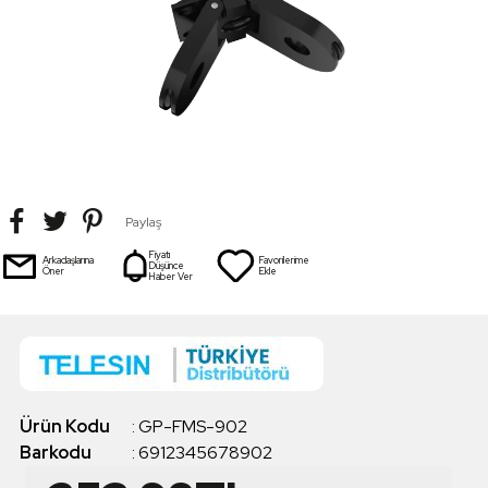
Paylaş
Fiyatı
Arkadaşlarına
Favorilerime
Düşünce
Öner
Ekle
Haber Ver
Ürün Kodu
:
GP-FMS-902
Barkodu
:
6912345678902