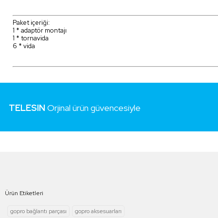
Paket içeriği:
1 * adaptör montajı
1 * tornavida
6 * vida
TELESIN
Orjinal ürün güvencesiyle
Ürün Etiketleri
gopro bağlantı parçası
gopro aksesuarları