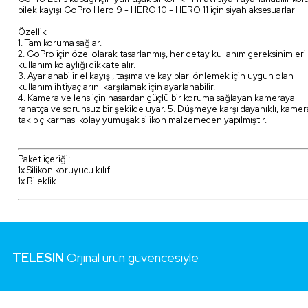
bilek kayışı GoPro Hero 9 - HERO 10 - HERO 11 için siyah aksesuarları
Özellik
1. Tam koruma sağlar.
2. GoPro için özel olarak tasarlanmış, her detay kullanım gereksinimleri
kullanım kolaylığı dikkate alır.
3. Ayarlanabilir el kayışı, taşıma ve kayıpları önlemek için uygun olan
kullanım ihtiyaçlarını karşılamak için ayarlanabilir.
4. Kamera ve lens için hasardan güçlü bir koruma sağlayan kameraya
rahatça ve sorunsuz bir şekilde uyar. 5. Düşmeye karşı dayanıklı, kamer
takıp çıkarması kolay yumuşak silikon malzemeden yapılmıştır.
Paket içeriği:
1x Silikon koruyucu kılıf
1x Bileklik
TELESIN
Orjinal ürün güvencesiyle