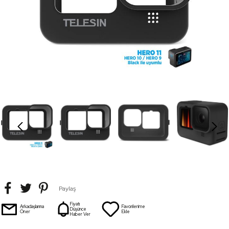
Paylaş
Fiyatı
Arkadaşlarına
Favorilerime
Düşünce
Öner
Ekle
Haber Ver