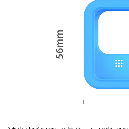
GoPro Lens kapağı için yumuşak silikon kılıf mavi siyah ayarlanabilir kol