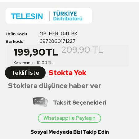
:
GP-HER-041-BK
Ürün Kodu
:
6972860171227
Barkodu
209,90
TL
199,90
TL
Kazancınız
10,00
TL
Stokta Yok
Teklif İste
Stoklara düşünce haber ver
Taksit Seçenekleri
Whatsapp ile Paylaşın
Sosyal Medyada Bizi Takip Edin