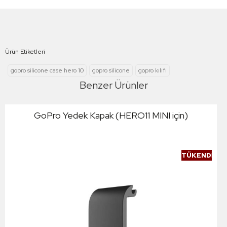
Ürün Etiketleri
gopro silicone case hero 10
gopro silicone
gopro kılıfı
Benzer Ürünler
GoPro Yedek Kapak (HERO11 MINI için)
TÜKENDI