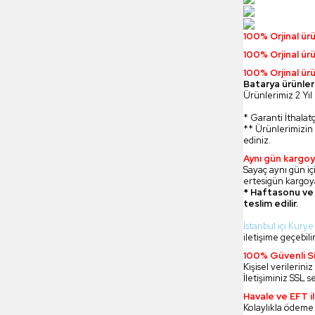
100% Orjinal ür
100% Orjinal ür
100% Orjinal ürü
Batarya ürünler
Ürünlerimiz 2 Yıl 
* Garanti İthalatç
** Ürünlerimizin 
ediniz.
Aynı gün kargoy
Sayaç aynı gün içi
ertesigün kargoya
* Haftasonu ve 
teslim edilir.
İstanbul içi Kurye
iletişime geçebilir
100% Güvenli Si
Kişisel verilerin
İletişiminiz SSL s
Havale ve EFT 
Kolaylıkla ödeme