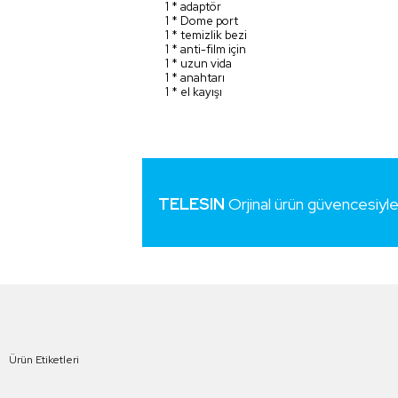
1 * adaptör
1 * Dome port
1 * temizlik bezi
1 * anti-film için
1 * uzun vida
1 * anahtarı
1 * el kayışı
TELESIN
Orjinal ürün güvencesiyl
Ürün Etiketleri