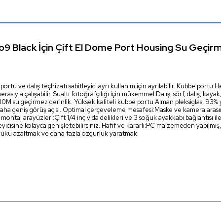
9 Black İçin Çift El Dome Port Housing Su Geçirm
ortu ve dalış teçhizatı sabitleyici ayrı kullanım için ayrılabilir. Kubbe portu
rasıyla çalışabilir. Sualtı fotoğrafçılığı için mükemmel:Dalış, sörf, dalış, kaya
30M su geçirmez derinlik. Yüksek kaliteli kubbe portu:Alman pleksiglas, 93% y
 daha geniş görüş açısı. Optimal çerçeveleme mesafesi:Maske ve kamera arası
montaj arayüzleri:Çift 1/4 inç vida delikleri ve 3 soğuk ayakkabı bağlantısı ile d
tleyicisine kolayca genişletebilirsiniz. Hafif ve kararlı:PC malzemeden yapılmış
y, yükü azaltmak ve daha fazla özgürlük yaratmak.