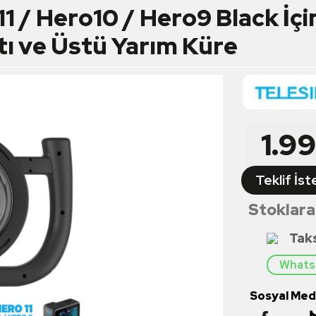
1 / Hero10 / Hero9 Black İçi
tı ve Üstü Yarım Küre
1.9
Teklif İst
Stoklara
Tak
Whatsa
Sosyal Medy