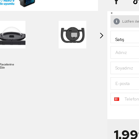
×
Lütfen ile
Adınız
Favorilerime
Soyadınız
Ekle
E-posta
Telefo
1.9