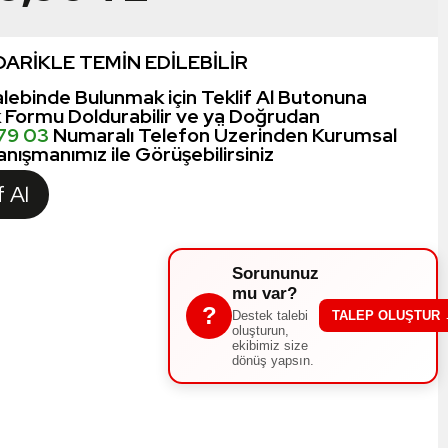
ARİKLE TEMİN EDİLEBİLİR
lebinde Bulunmak için Teklif Al Butonuna
k Formu Doldurabilir ve ya Doğrudan
 79 03
Numaralı Telefon Üzerinden Kurumsal
nışmanımız ile Görüşebilirsiniz
f Al
Sorununuz
mu var?
?
Destek talebi
TALEP OLUŞTUR
oluşturun,
ekibimiz size
dönüş yapsın.