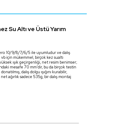
ez Su Altı ve Üstü Yarım
 Hero 10/9/8/7/6/5 ile uyumludur ve dalış
k, vb için mükemmel, birçok kez sualtı
üksek ışık geçirgenliği, net resim benimser;
ndaki mesafe 70 mm'dir, bu da birçok testin
onatılmış, dalış dolgu ışığını kurabilir,
, net ağırlık sadece 535g, bir dalış montaj