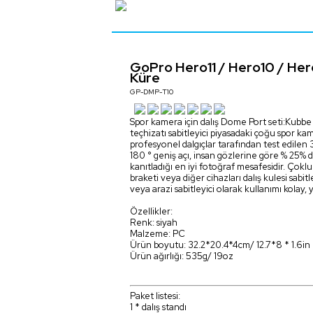
GoPro Hero11 / Hero10 / Hero
Küre
GP-DMP-T10
Spor kamera için dalış Dome Port seti:Kubbe p
teçhizatı sabitleyici piyasadaki çoğu spor kame
profesyonel dalgıçlar tarafından test edilen 
180 ° geniş açı, insan gözlerine göre % 25%
kanıtladığı en iyi fotoğraf mesafesidir. Çoklu 
braketi veya diğer cihazları dalış kulesi sabi
veya arazi sabitleyici olarak kullanımı kola
Özellikler:
Renk: siyah
Malzeme: PC
Ürün boyutu: 32.2*20.4*4cm/ 12.7*8 * 1.6in
Ürün ağırlığı: 535g/ 19oz
Paket listesi:
1 * dalış standı