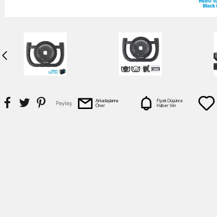
Arkadaşlarına
Fiyatı Düşünce
Paylaş
Öner
Haber Ver