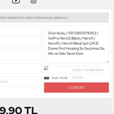
tişim bilgilerinizin doğru olmasına özen gösteriniz.
Lütfen Yandaki Kodu
Giriniz!
Kodu Yenile
nunuz
99,90
TL