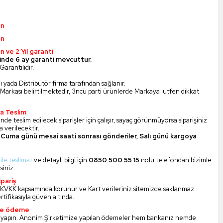
ün
ün
n ve 2 Yıl garanti
inde 6 ay garanti mevcuttur.
Garantilidir.
ı yada Distribütör firma tarafından sağlanır.
Markası belirtilmektedir, 3ncü parti ürünlerde Markaya lütfen dikkat
a Teslim
nde teslim edilecek siparişler için çalışır, sayaç görünmüyorsa siparişiniz
 verilecektir.
Cuma günü mesai saati sonrası gönderiler, Salı günü kargoya
 ile teslimat
ve detaylı bilgi için
0850 500 55 15
nolu telefondan bizimle
siniz.
pariş
iz KVKK kapsamında korunur ve Kart verileriniz sitemizde saklanmaz.
ertifikasıyla güven altında.
ile ödeme
 yapın. Anonim Şirketimize yapılan ödemeler hem bankanız hemde