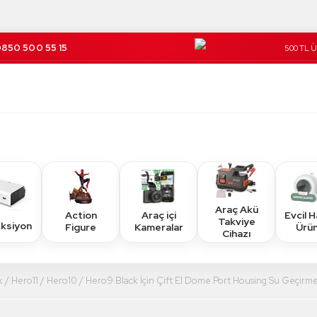
850 500 55 15
500 TL 
Kargo Üc
Araç Akü
Action
Araç içi
Evcil 
Takviye
eksiyon
Figure
Kameralar
Ürün
Cihazı
 / Hero11 / Hero10 / Hero9 Black İçin Çift El Dome Port Housing Su Geçirme