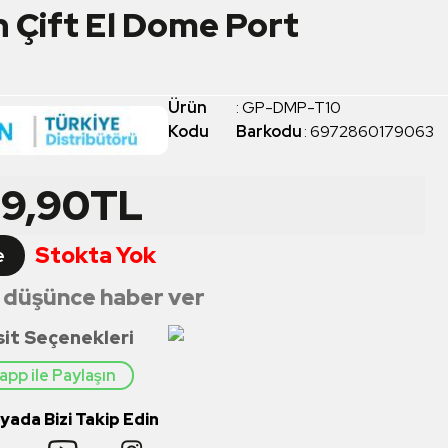
n Çift El Dome Port
Ürün
:
GP-DMP-T10
Kodu
Barkodu
:
6972860179063
99,90
TL
Stokta Yok
e
 düşünce haber ver
sit Seçenekleri
pp ile Paylaşın
ada Bizi Takip Edin