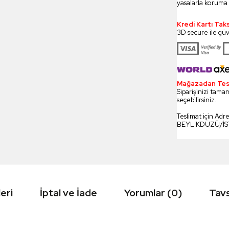
yasalarla koruma 
Kredi Kartı Tak
3D secure ile güv
Mağazadan Tesli
Siparişinizi tamam
seçebilirsiniz.
Teslimat için Adr
BEYLİKDÜZÜ/İ
eri
İptal ve İade
Yorumlar (0)
Tavs