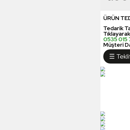
ÜRÜN TED
Tedarik Ta
Tıklayara
0535 015
Müşteri Da
☰ Tekli