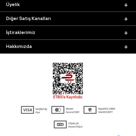
Üyelik
Diğer Satış Kanalları
İştiraklerimiz
Hakkımızda