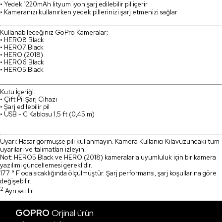
• Yedek 1220mAh lityum iyon şarj edilebilir pil içerir
• Kameranızı kullanırken yedek pillerinizi şarj etmenizi sağlar
Kullanabileceğiniz GoPro Kameralar;
• HERO8 Black
• HERO7 Black
• HERO (2018)
• HERO6 Black
• HERO5 Black
Kutu İçeriği:
• Çift Pil Şarj Cihazı
• Şarj edilebilir pil
• USB - C Kablosu 1,5 ft (0,45 m)
Uyarı: Hasar görmüşse pili kullanmayın. Kamera Kullanıcı Kılavuzundaki tüm
uyarıları ve talimatları izleyin.
Not: HERO5 Black ve HERO (2018) kameralarla uyumluluk için bir kamera
yazılımı güncellemesi gereklidir.
177 ° F oda sıcaklığında ölçülmüştür. Şarj performansı, şarj koşullarına göre
değişebilir.
2
Ayrı satılır.
GOPRO
Orjinal ürün