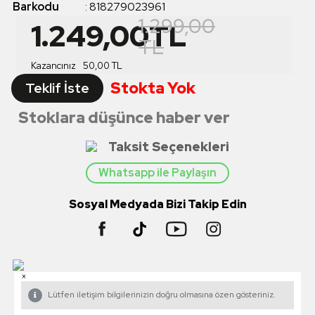
Barkodu
:
818279023961
1.299,00
1.249,00
TL
TL
Kazancınız
50,00
TL
Stokta Yok
Teklif İste
Stoklara düşünce haber ver
Taksit Seçenekleri
Whatsapp ile Paylaşın
Sosyal Medyada Bizi Takip Edin
×
Lütfen iletişim bilgilerinizin doğru olmasına özen gösteriniz.