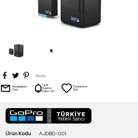
Paylaş
Fiyatı
Arkadaşlarına
Favorilerime
Düşünce
Öner
Ekle
Haber Ver
Ürün Kodu
:
AJDBD-001