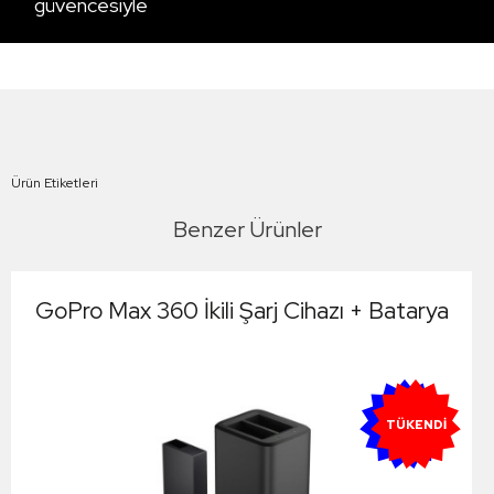
güvencesiyle
Ürün Etiketleri
Benzer Ürünler
GoPro Max 360 İkili Şarj Cihazı + Batarya
YENI
TÜKENDI