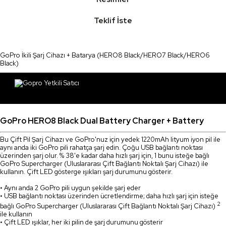
Teklif İste
GoPro İkili Şarj Cihazı + Batarya (HERO8 Black/HERO7 Black/HERO6
Black)
GoPro HERO8 Black Dual Battery Charger + Battery
Bu Çift Pil Şarj Cihazı ve GoPro'nuz için yedek 1220mAh lityum iyon pil ile
aynı anda iki GoPro pili rahatça şarj edin. Çoğu USB bağlantı noktası
üzerinden şarj olur. % 38'e kadar daha hızlı şarj için, 1 bunu isteğe bağlı
GoPro Supercharger (Uluslararası Çift Bağlantı Noktalı Şarj Cihazı) ile
kullanın. Çift LED gösterge ışıkları şarj durumunu gösterir.
• Aynı anda 2 GoPro pili uygun şekilde şarj eder
• USB bağlantı noktası üzerinden ücretlendirme; daha hızlı şarj için isteğe
2
bağlı GoPro Supercharger (Uluslararası Çift Bağlantı Noktalı Şarj Cihazı)
ile kullanın
• Çift LED ışıklar, her iki pilin de şarj durumunu gösterir