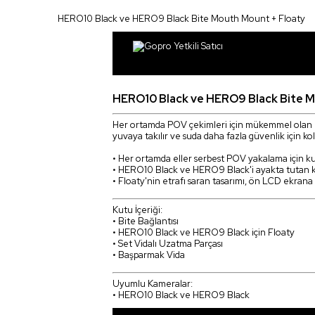
HERO10 Black ve HERO9 Black Bite Mouth Mount + Floaty
HERO10 Black ve HERO9 Black Bite M
Her ortamda POV çekimleri için mükemmel olan bu ç
yuvaya takılır ve suda daha fazla güvenlik için kola
• Her ortamda eller serbest POV yakalama için ku
• HERO10 Black ve HERO9 Black'i ayakta tutan kola
• Floaty'nin etrafı saran tasarımı, ön LCD ekran
Kutu İçeriği:
• Bite Bağlantısı
• HERO10 Black ve HERO9 Black için Floaty
• Set Vidalı Uzatma Parçası
• Başparmak Vida
Uyumlu Kameralar:
• HERO10 Black ve HERO9 Black