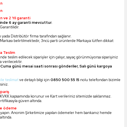
ün
ün
n ve 2 Yıl garanti
inde 6 ay garanti mevcuttur.
Garantilidir.
ı yada Distribütör firma tarafından sağlanır.
Markası belirtilmektedir, 3ncü parti ürünlerde Markaya lütfen dikkat
a Teslim
nde teslim edilecek siparişler için çalışır, sayaç görünmüyorsa siparişiniz
 verilecektir.
Cuma günü mesai saati sonrası gönderiler, Salı günü kargoya
 ile teslimat
ve detaylı bilgi için
0850 500 55 15
nolu telefondan bizimle
siniz.
pariş
iz KVKK kapsamında korunur ve Kart verileriniz sitemizde saklanmaz.
ertifikasıyla güven altında.
ile ödeme
 yapın. Anonim Şirketimize yapılan ödemeler hem bankanız hemde
altında.