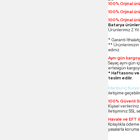
100% Orjinal ür
100% Orjinal ür
100% Orjinal ürü
Batarya ürünler
Ürünlerimiz 2 Yıl 
* Garanti İthalatç
** Ürünlerimizin 
ediniz.
Aynı gün kargoy
Sayaç aynı gün içi
ertesigün kargoya
* Haftasonu ve 
teslim edilir.
İstanbul içi Kurye
iletişime geçebilir
100% Güvenli Si
Kişisel verilerin
İletişiminiz SSL s
Havale ve EFT 
Kolaylıkla ödeme
yasalarla koruma 