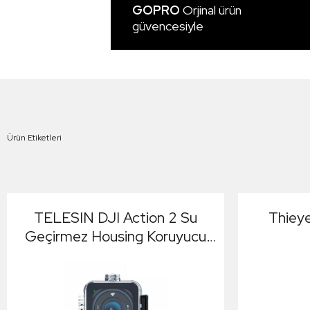
GOPRO
Orjinal ürün
güvencesiyle
Ürün Etiketleri
TELESIN DJI Action 2 Su
Thieye
Geçirmez Housing Koruyucu
Muhafaza Kamera Kutusu
Koruma Kabı Kılıf