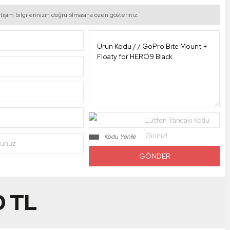
tişim bilgilerinizin doğru olmasına özen gösteriniz.
Lütfen Yandaki Kodu
Giriniz!
Kodu Yenile
nunuz
0
TL