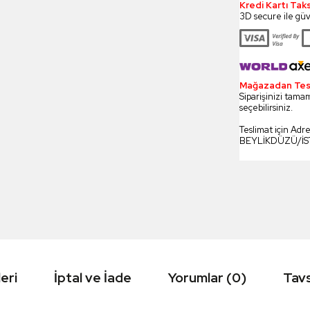
Kredi Kartı Tak
3D secure ile güv
Mağazadan Tesli
Siparişinizi tamam
seçebilirsiniz.
Teslimat için Adr
BEYLİKDÜZÜ/İ
eri
İptal ve İade
Yorumlar (0)
Tavs