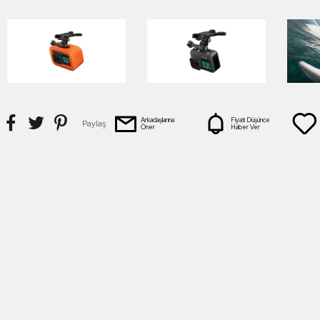
Arkadaşlarına
Fiyatı Düşünce
Paylaş
Öner
Haber Ver