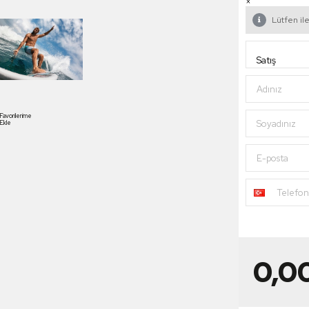
×
Lütfen ile
Adınız
Favorilerime
Soyadınız
Ekle
E-posta
Telefo
0,0