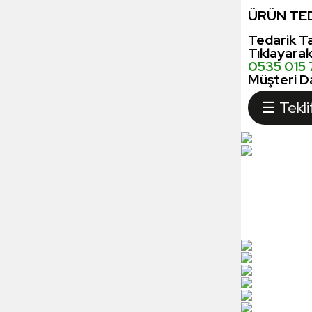
ÜRÜN TED
Tedarik Ta
Tıklayara
0535 015
Müşteri Da
☰ Tekli