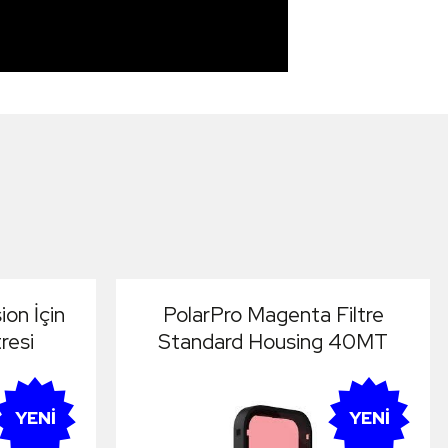
on İçin
PolarPro Magenta Filtre
tresi
Standard Housing 40MT
YENI
YENI