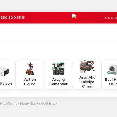
850 500 55 15
500 TL 
Kargo Üc
Araç Akü
Action
Araç içi
Evcil 
Takviye
eksiyon
Figure
Kameralar
Ürün
Cihazı
ite Mount + Floaty for HERO9 Black