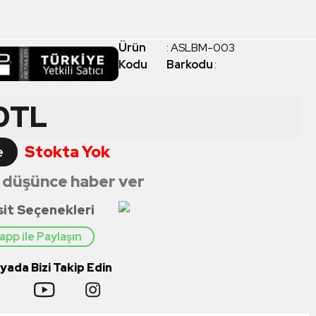
Ürün
:
ASLBM-003
Kodu
Barkodu
:
0
TL
Stokta Yok
e
 düşünce haber ver
sit Seçenekleri
pp ile Paylaşın
ada Bizi Takip Edin