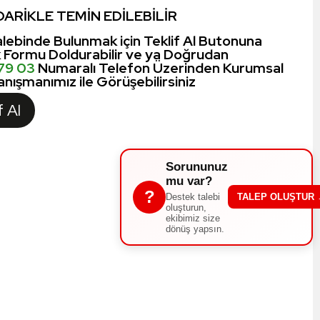
ARİKLE TEMİN EDİLEBİLİR
lebinde Bulunmak için Teklif Al Butonuna
k Formu Doldurabilir ve ya Doğrudan
 79 03
Numaralı Telefon Üzerinden Kurumsal
nışmanımız ile Görüşebilirsiniz
f Al
Sorununuz
mu var?
?
Destek talebi
TALEP OLUŞTUR
oluşturun,
ekibimiz size
dönüş yapsın.