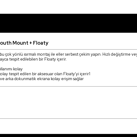
outh Mount + Floaty
ok yönlü ısırmalı montaj ile eller serbest çekim yapın. Hızlı değiştirme veya 
yca tespit edilebilen bir Floaty içerir.
llanımı kolay
y tespit edilen bir aksesuar olan Floaty'yi içerir1
a ve arka dokunmatik ekrana kolay erişim sağlar