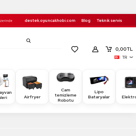
destek.oyuncakhobi.com
Blog
Teknik servis
Üzerinde
Kurumsal
İletişim
retsiz!
0,00
TL
TR
Cam
Lipo
Hayvan
temizleme
Airfryer
Elektr
Bataryalar
leri
Robotu