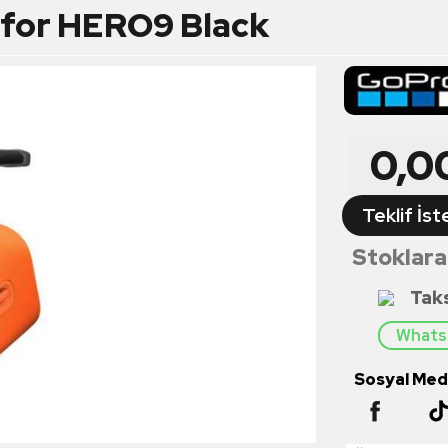
 for HERO9 Black
0,0
Teklif İst
Stoklara
Tak
Whatsa
Sosyal Medy