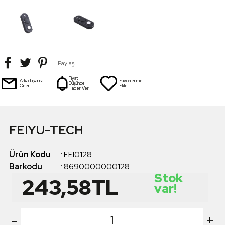
Paylaş
Fiyatı
Arkadaşlarına
Favorilerime
Düşünce
Öner
Ekle
Haber Ver
FEIYU-TECH
Ürün Kodu
:
FEI0128
Barkodu
:
8690000000128
Stok
243,58
TL
var!
-
+