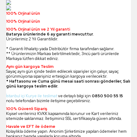
100% Orjinal ürün
100% Orjinal ürün
100% Orjinal ürün ve 2 Yıl garanti
Batarya ürünlerinde 6 ay garanti mevcuttur.
Ürünlerimiz 2 Yıl Garantilidir.
* Garanti İthalatçı yada Distribütör firma tarafından sağlanır.
** Ürünlerimizin Markası belirtilmektedir, 3ncü parti ürünlerde
Markaya lütfen dikkat ediniz.
Aynı gün kargoya Teslim
Sayaç aynı gün içinde teslim edilecek siparişler için çalışır, sayaç
görünmüyorsa siparişiniz ertesigün kargoya verilecektir.
* Haftasonu ve Cuma günü mesai saati sonrası gönderiler, Salı
günü kargoya teslim edilir.
İstanbul içi Kurye ile teslimat
ve detaylı bilgi için
0850 500 55 15
nolu telefondan bizimle iletişime geçebilirsiniz.
100% Güvenli Sipariş
Kişisel verileriniz KVKK kapsamında korunur ve Kart verileriniz
sitemizde saklanmaz. İletişiminiz SSL sertifikasıyla güven altında.
Havale ve EFT ile ödeme
Kolaylıkla ödeme yapın. Anonim Şirketimize yapılan ödemeler hem
bankanız hemde yasalarla koruma altında.