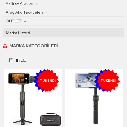
Akıllı Ev Aletleri
Araç Akü Takviyeleri
OUTLET
Marka Listesi
MARKA KATEGORILERI
Sırala
YENI
YENI
TÜKENDI
TÜKENDI