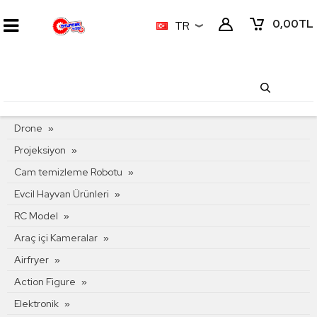
0,00
TL
TR
KATEGORI MENÜSÜ
Drone
Projeksiyon
Cam temizleme Robotu
Evcil Hayvan Ürünleri
RC Model
Araç içi Kameralar
Airfryer
Action Figure
Elektronik