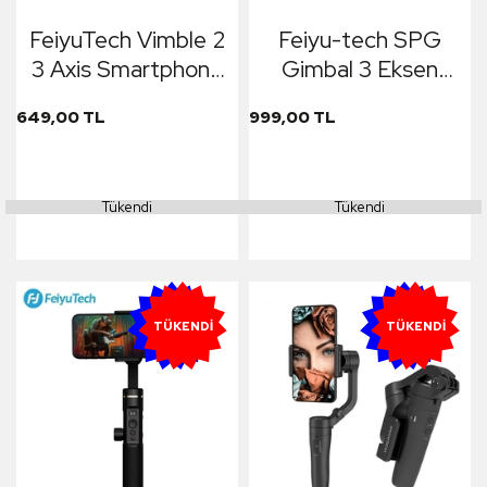
FeiyuTech Vimble 2
Feiyu-tech SPG
3 Axis Smartphone
Gimbal 3 Eksen
Handheld Gimbal
Cep Telefonları İçin
649,00 TL
999,00 TL
Stabilizasyon
Tükendi
Tükendi
YENI
YENI
TÜKENDI
TÜKENDI