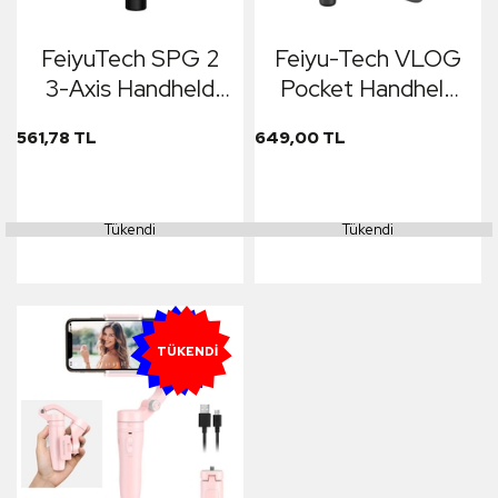
FeiyuTech SPG 2
Feiyu-Tech VLOG
3-Axis Handheld
Pocket Handheld
Stabilizasyon
Gimbal Siyah (Ön
561,78 TL
649,00 TL
Sistemi ( iphone X
Sipariş)
8 7 OPPO R9S R15
Samsung Note 8
Tükendi
Tükendi
ViVO X20 Mobile
Phones)
YENI
TÜKENDI