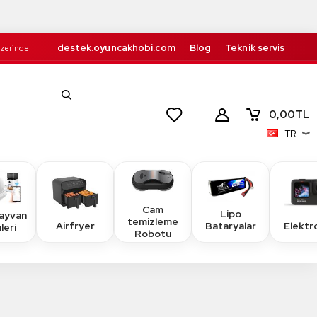
destek.oyuncakhobi.com
Blog
Teknik servis
Üzerinde
Kurumsal
İletişim
retsiz!
0,00
TL
TR
Cam
Lipo
Hayvan
temizleme
Airfryer
Elektr
Bataryalar
leri
Robotu