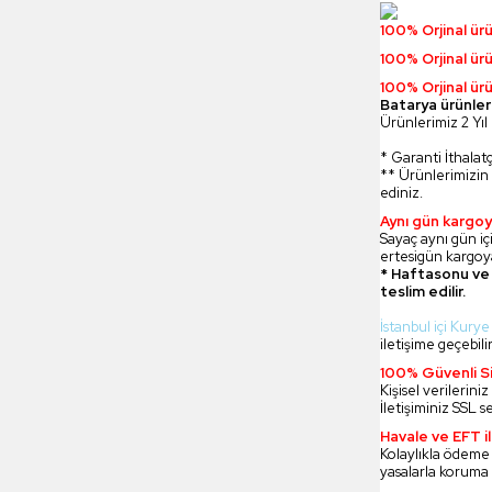
100% Orjinal ür
100% Orjinal ür
100% Orjinal ürü
Batarya ürünler
Ürünlerimiz 2 Yıl 
* Garanti İthalatç
** Ürünlerimizin 
ediniz.
Aynı gün kargoy
Sayaç aynı gün içi
ertesigün kargoya
* Haftasonu ve 
teslim edilir.
İstanbul içi Kurye
iletişime geçebilir
100% Güvenli Si
Kişisel verilerin
İletişiminiz SSL s
Havale ve EFT 
Kolaylıkla ödeme
yasalarla koruma 