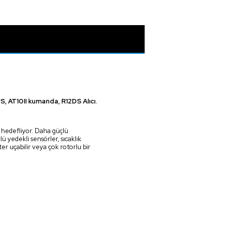
 AT10II kumanda, R12DS Alıcı.
 hedefliyor. Daha güçlü
lü yedekli sensörler, sıcaklık
r uçabilir veya çok rotorlu bir