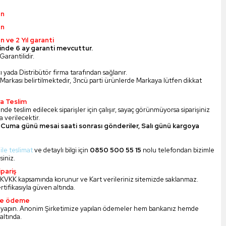
ün
ün
n ve 2 Yıl garanti
inde 6 ay garanti mevcuttur.
Garantilidir.
ı yada Distribütör firma tarafından sağlanır.
Markası belirtilmektedir, 3ncü parti ürünlerde Markaya lütfen dikkat
a Teslim
nde teslim edilecek siparişler için çalışır, sayaç görünmüyorsa siparişiniz
 verilecektir.
Cuma günü mesai saati sonrası gönderiler, Salı günü kargoya
 ile teslimat
ve detaylı bilgi için
0850 500 55 15
nolu telefondan bizimle
siniz.
pariş
iz KVKK kapsamında korunur ve Kart verileriniz sitemizde saklanmaz.
ertifikasıyla güven altında.
ile ödeme
 yapın. Anonim Şirketimize yapılan ödemeler hem bankanız hemde
altında.