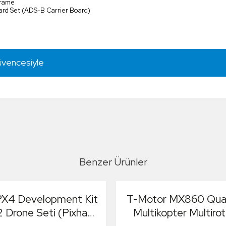
frame
rd Set (ADS-B Carrier Board)
üvencesiyle
Benzer Ürünler
PX4 Development Kit
T-Motor MX860 Qua
 Drone Seti (Pixhawk
Multikopter Multiro