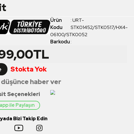
it
Ürün
:
URT-
Kodu
STK01452/STK0517/HX4-
06100/STK0052
Barkodu
:
799,00
TL
Stokta Yok
e
 düşünce haber ver
sit Seçenekleri
pp ile Paylaşın
ada Bizi Takip Edin