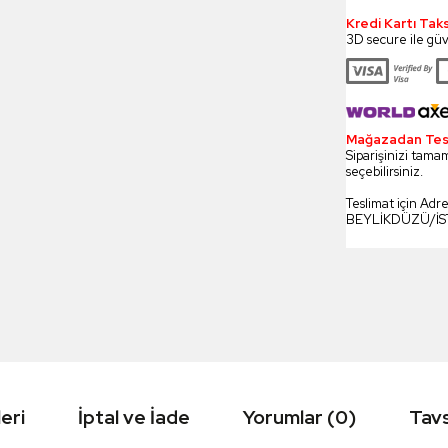
Kredi Kartı Tak
3D secure ile güv
Mağazadan Tesli
Siparişinizi tamam
seçebilirsiniz.
Teslimat için Adr
BEYLİKDÜZÜ/İ
eri
İptal ve İade
Yorumlar (0)
Tavs