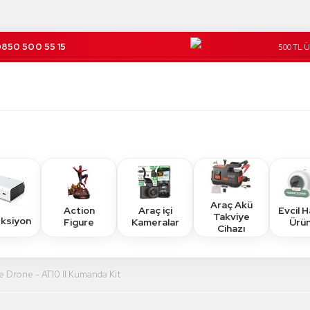
850 500 55 15
500 TL 
Kargo Üc
Araç Akü
Action
Araç içi
Evcil 
Takviye
eksiyon
Figure
Kameralar
Ürün
Cihazı
Drone - AT10 II Kumanda Kit