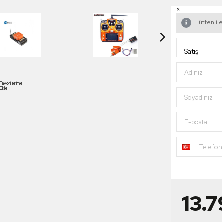
×
Lütfen ile
Adınız
Favorilerime
Ekle
Soyadınız
E-posta
Telefo
13.