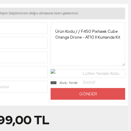
tişim bilgilerinizin doğru olmasına özen gösteriniz.
Lütfen Yandaki Kodu
Giriniz!
Kodu Yenile
nunuz
799,00
TL