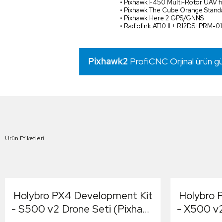
• Pixhawk F450 Multi-Rotor UAV 
• Pixhawk The Cube Orange Standa
• Pixhawk Here 2 GPS/GNNS
• Radiolink AT10 II + R12DS+PRM-01
Pixhawk2
ProfiCNC Orjinal ürün g
Ürün Etiketleri
Holybro PX4 Development Kit
Holybro 
- S500 v2 Drone Seti (Pixhawk
- X500 v2