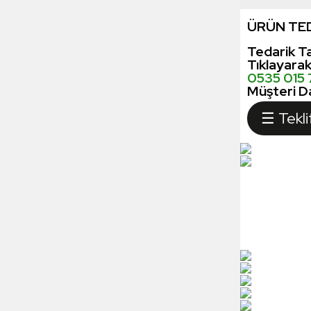
ÜRÜN TED
Tedarik Ta
Tıklayara
0535 015
Müşteri Da
☰ Tekli