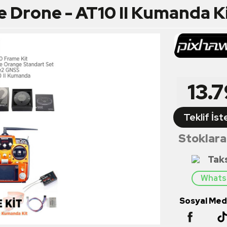
Drone - AT10 II Kumanda K
13.
Teklif İst
Stoklara
Tak
Whatsa
Sosyal Medy