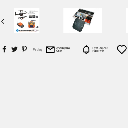
Arkadaşlarına
Fiyatı Düşünce
Paylaş
Öner
Haber Ver