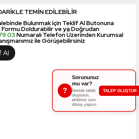
ARİKLE TEMİN EDİLEBİLİR
lebinde Bulunmak için Teklif Al Butonuna
k Formu Doldurabilir ve ya Doğrudan
 79 03
Numaralı Telefon Üzerinden Kurumsal
nışmanımız ile Görüşebilirsiniz
f Al
Sorununuz
mu var?
?
Destek talebi
TALEP OLUŞTUR
oluşturun,
ekibimiz size
dönüş yapsın.