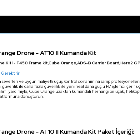
ange Drone - AT10 II Kumanda Kit
e Kiti - F450 Frame kit,Cube Orange,ADS-B Carrier Board,Here2 GPS,
 Gerektirir.
severleri ve uygun maliyetli uçuş kontrol donanımına sahip profesyonelleri
 güvenlik ile daha fazla güvenlik ile yeni nesil daha güçlü H7 işlemci içerir üç
ılımı yardımıyla, Cube Orange uzaktan kumandalı herhangi bir uçak, helikopte
platformuna dönüştürün.
nge Drone - AT10 II Kumanda Kit Paket İçeriği: