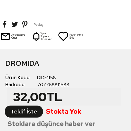
Paylaş
Fiyatı
Arkadaşlarına
Favorilerime
Düşünce
Öner
Ekle
Haber Ver
DROMIDA
Ürün Kodu
:
DIDE1158
Barkodu
:
707768811588
32,00
TL
Stokta Yok
Teklif İste
Stoklara düşünce haber ver