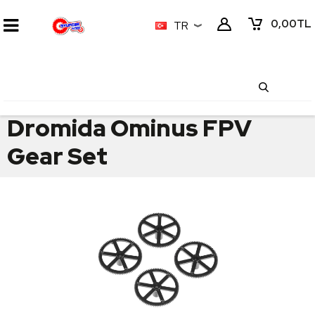
0,00
TL
TR
Dromida Ominus FPV
Gear Set