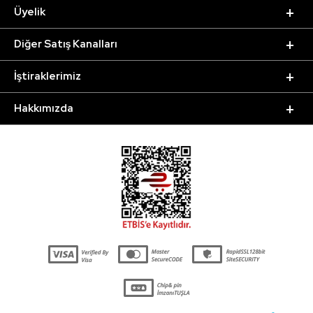
Üyelik
Diğer Satış Kanalları
İştiraklerimiz
Hakkımızda