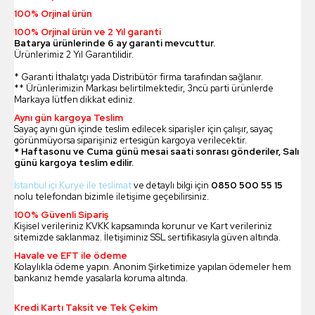
100% Orjinal ürün
100% Orjinal ürün ve 2 Yıl garanti
Batarya ürünlerinde 6 ay garanti mevcuttur.
Ürünlerimiz 2 Yıl Garantilidir.
* Garanti İthalatçı yada Distribütör firma tarafından sağlanır.
** Ürünlerimizin Markası belirtilmektedir, 3ncü parti ürünlerde
Markaya lütfen dikkat ediniz.
Aynı gün kargoya Teslim
Sayaç aynı gün içinde teslim edilecek siparişler için çalışır, sayaç
görünmüyorsa siparişiniz ertesigün kargoya verilecektir.
* Haftasonu ve Cuma günü mesai saati sonrası gönderiler, Salı
günü kargoya teslim edilir.
İstanbul içi Kurye ile teslimat
ve detaylı bilgi için
0850 500 55 15
nolu telefondan bizimle iletişime geçebilirsiniz.
100% Güvenli Sipariş
Kişisel verileriniz KVKK kapsamında korunur ve Kart verileriniz
sitemizde saklanmaz. İletişiminiz SSL sertifikasıyla güven altında.
Havale ve EFT ile ödeme
Kolaylıkla ödeme yapın. Anonim Şirketimize yapılan ödemeler hem
bankanız hemde yasalarla koruma altında.
Kredi Kartı Taksit ve Tek Çekim