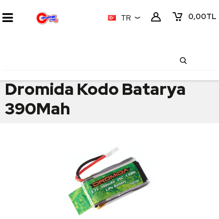
0,00
TL
TR
Dromida Kodo Batarya
390Mah