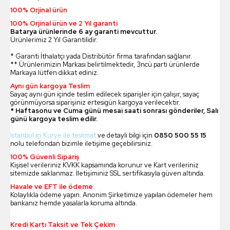
100% Orjinal ürün
100% Orjinal ürün ve 2 Yıl garanti
Batarya ürünlerinde 6 ay garanti mevcuttur.
Ürünlerimiz 2 Yıl Garantilidir.
* Garanti İthalatçı yada Distribütör firma tarafından sağlanır.
** Ürünlerimizin Markası belirtilmektedir, 3ncü parti ürünlerde
Markaya lütfen dikkat ediniz.
Aynı gün kargoya Teslim
Sayaç aynı gün içinde teslim edilecek siparişler için çalışır, sayaç
görünmüyorsa siparişiniz ertesigün kargoya verilecektir.
* Haftasonu ve Cuma günü mesai saati sonrası gönderiler, Salı
günü kargoya teslim edilir.
İstanbul içi Kurye ile teslimat
ve detaylı bilgi için
0850 500 55 15
nolu telefondan bizimle iletişime geçebilirsiniz.
100% Güvenli Sipariş
Kişisel verileriniz KVKK kapsamında korunur ve Kart verileriniz
sitemizde saklanmaz. İletişiminiz SSL sertifikasıyla güven altında.
Havale ve EFT ile ödeme
Kolaylıkla ödeme yapın. Anonim Şirketimize yapılan ödemeler hem
bankanız hemde yasalarla koruma altında.
Kredi Kartı Taksit ve Tek Çekim