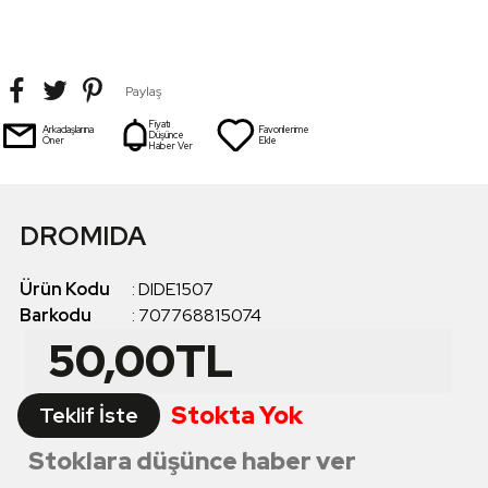
Paylaş
Fiyatı
Arkadaşlarına
Favorilerime
Düşünce
Öner
Ekle
Haber Ver
DROMIDA
Ürün Kodu
:
DIDE1507
Barkodu
:
707768815074
50,00
TL
Stokta Yok
Teklif İste
Stoklara düşünce haber ver