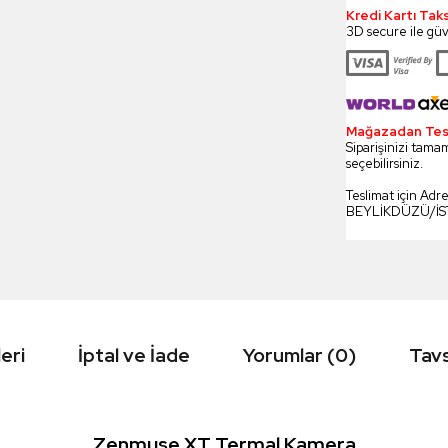
Kredi Kartı Tak
3D secure ile güv
Mağazadan Tesli
Siparişinizi tamam
seçebilirsiniz.
Teslimat için Adr
BEYLİKDÜZÜ/İ
eri
İptal ve İade
Yorumlar (0)
Tavs
Zenmuse XT Termal Kamera