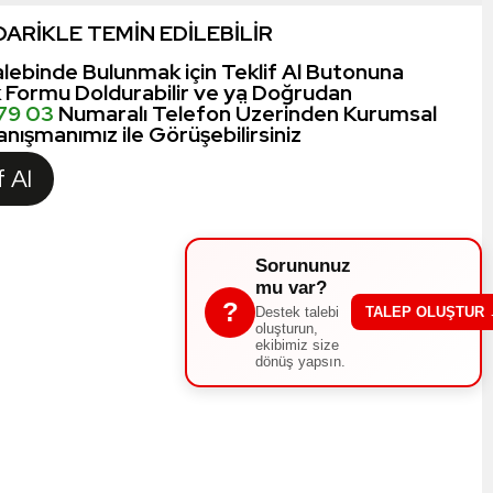
ARİKLE TEMİN EDİLEBİLİR
lebinde Bulunmak için Teklif Al Butonuna
k Formu Doldurabilir ve ya Doğrudan
 79 03
Numaralı Telefon Üzerinden Kurumsal
nışmanımız ile Görüşebilirsiniz
f Al
Sorununuz
mu var?
?
Destek talebi
TALEP OLUŞTUR
oluşturun,
ekibimiz size
dönüş yapsın.