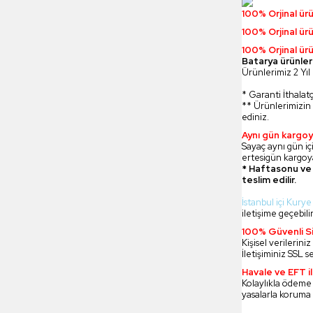
100% Orjinal ür
100% Orjinal ür
100% Orjinal ürü
Batarya ürünler
Ürünlerimiz 2 Yıl 
* Garanti İthalatç
** Ürünlerimizin 
ediniz.
Aynı gün kargoy
Sayaç aynı gün içi
ertesigün kargoya
* Haftasonu ve 
teslim edilir.
İstanbul içi Kurye
iletişime geçebilir
100% Güvenli Si
Kişisel verilerin
İletişiminiz SSL s
Havale ve EFT 
Kolaylıkla ödeme
yasalarla koruma 