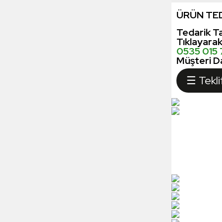
ÜRÜN TED
Tedarik Ta
Tıklayara
0535 015
Müşteri Da
☰ Tekli