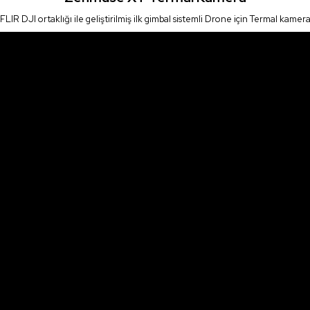
FLIR DJI ortaklığı ile geliştirilmiş ilk gimbal sistemli Drone için Termal kamer