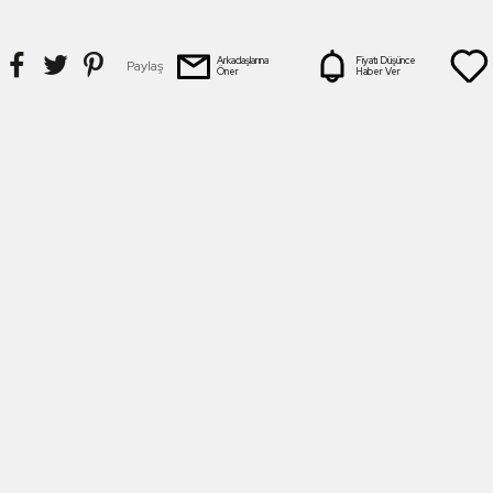
Arkadaşlarına
Fiyatı Düşünce
Paylaş
Öner
Haber Ver