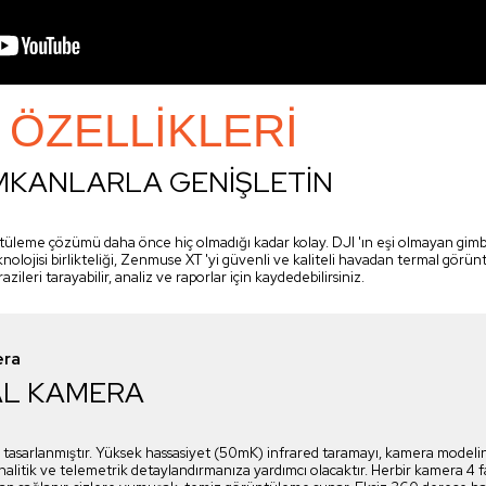
 ÖZELLIKLERI
MKANLARLA GENİŞLETİN
eme çözümü daha önce hiç olmadığı kadar kolay. DJI 'ın eşi olmayan gimbal 
knolojisi birlikteliği, Zenmuse XT 'yi güvenli ve kaliteli havadan termal gör
razileri tarayabilir, analiz ve raporlar için kaydedebilirsiniz.
era
AL KAMERA
tasarlanmıştır. Yüksek hassasiyet (50mK) infrared taramayı, kamera modelin
analitik ve telemetrik detaylandırmanıza yardımcı olacaktır. Herbir kamera 4 f