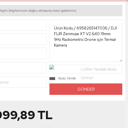
tişim bilgilerinizin doğru olmasına özen gösteriniz.
Lütfen Yandaki Kodu
Giriniz!
Kodu Yenile
nunuz
999,89
TL