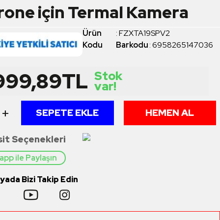
one için Termal Kamera
Ürün
:
FZXTA19SPV2
Kodu
Barkodu
:
6958265147036
999,89
TL
Stok
var!
+
SEPETE EKLE
HEMEN AL
sit Seçenekleri
pp ile Paylaşın
ada Bizi Takip Edin