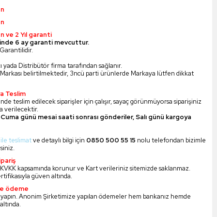
ün
ün
n ve 2 Yıl garanti
inde 6 ay garanti mevcuttur.
Garantilidir.
ı yada Distribütör firma tarafından sağlanır.
Markası belirtilmektedir, 3ncü parti ürünlerde Markaya lütfen dikkat
a Teslim
nde teslim edilecek siparişler için çalışır, sayaç görünmüyorsa siparişiniz
 verilecektir.
Cuma günü mesai saati sonrası gönderiler, Salı günü kargoya
 ile teslimat
ve detaylı bilgi için
0850 500 55 15
nolu telefondan bizimle
siniz.
pariş
iz KVKK kapsamında korunur ve Kart verileriniz sitemizde saklanmaz.
ertifikasıyla güven altında.
ile ödeme
 yapın. Anonim Şirketimize yapılan ödemeler hem bankanız hemde
altında.