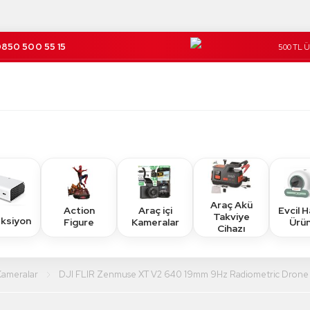
850 500 55 15
500 TL 
Kargo Üc
Araç Akü
Action
Araç içi
Evcil 
Takviye
eksiyon
Figure
Kameralar
Ürün
Cihazı
Kameralar
DJI FLIR Zenmuse XT V2 640 19mm 9Hz Radiometric Drone 