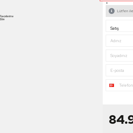
×
Lütfen ile
Favorilerime
Ekle
Adınız
Soyadınız
E-posta
Telefo
84.