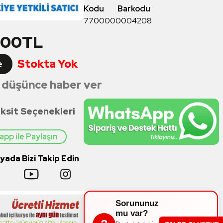
Kodu
Barkodu
:
7700000004208
,00
TL
Stokta Yok
e
 düşünce haber ver
ksit Seçenekleri
pp ile Paylaşın
ada Bizi Takip Edin
Sorununuz
mu var?