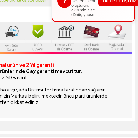
?
Destek talebi
TALEP OLUŞTUR
oluşturun,
ekibimiz size
dönüş yapsın.
al ürün ve 2 Yıl garanti
rünlerinde 6 ay garanti mevcuttur.
2 Yıl Garantilidir.
thalatçı yada Distribütör firma tarafından sağlanır.
mizin Markası belirtilmektedir, 3ncü parti ürünlerde
tfen dikkat ediniz.