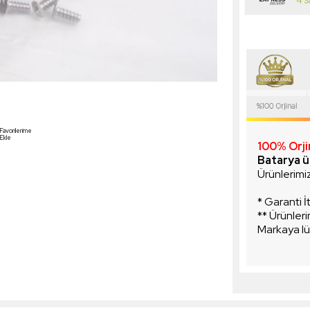
Favorilerime
Ekle
100% Orjin
Batarya ü
Ürünlerimiz 
* Garanti İ
** Ürünleri
Markaya lü