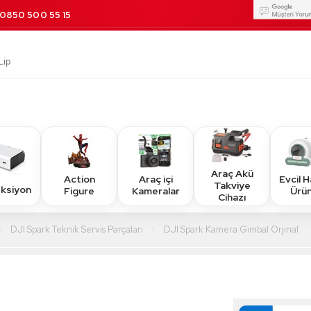
0850 500 55 15
Araç Akü
Action
Araç içi
Evcil 
Takviye
eksiyon
Figure
Kameralar
Ürün
Cihazı
DJI Spark Teknik Servis Parçaları
DJI Spark Kamera Gimbal Orjinal