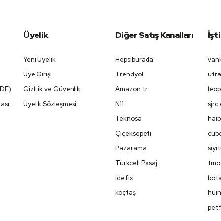
Üyelik
Diğer Satış Kanalları
İşt
Yeni Üyelik
Hepsiburada
vank
Üye Girişi
Trendyol
utra
PDF)
Gizlilik ve Güvenlik
Amazon tr
leop
ması
Üyelik Sözleşmesi
N11
sjrc
Teknosa
haib
Çiçeksepeti
cube
Pazarama
siyi
Turkcell Pasaj
tmot
idefix
bots
koçtaş
huin
petf