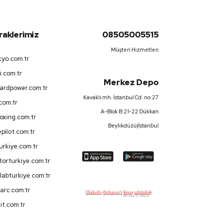
iraklerimiz
08505005515
Müşteri Hizmetleri
yo.com.tr
i.com.tr
Merkez Depo
ardpower.com.tr
Kavaklı mh. İstanbul Cd. no:27
.com.tr
A-Blok B:21-22 Dükkan
oxing.com.tr
Beylikdüzü|İstanbul
pilot.com.tr
turkiye.com.tr
orturkiye.com.tr
labturkiye.com.tr
arc.com.tr
it.com.tr