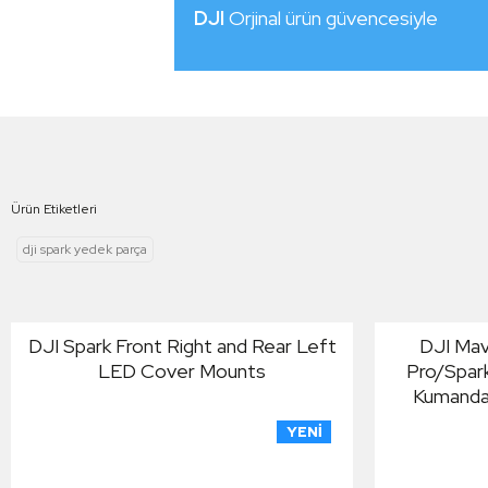
DJI
Orjinal ürün güvencesiyle
Ürün Etiketleri
dji spark yedek parça
DJI Spark Front Right and Rear Left
DJI Mav
LED Cover Mounts
Pro/Spark
Kumanda 
YENI