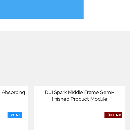
n Absorbing
DJI Spark Middle Frame Semi-
finished Product Module
YENI
TÜKENDI
YENI