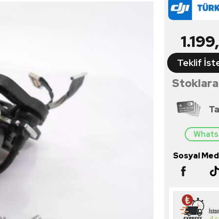
1.199
Teklif İst
Stoklara
Ta
Whatsa
Sosyal Medy