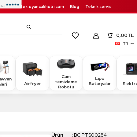
destek.oyuncakhobi.com
Blog
Teknik servis
Kurumsal
İletişim
0,00
TL
TR
Cam
Lipo
Hayvan
temizleme
Airfryer
Elektr
Bataryalar
leri
Robotu
Ürün
:
BC.PT.S00284