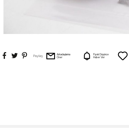
Arkadaşlarına
Fiyatı Düşünce
Paylaş
Öner
Haber Ver