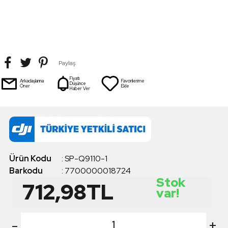
Paylaş
Fiyatı
Arkadaşlarına
Favorilerime
Düşünce
Öner
Ekle
Haber Ver
Ürün Kodu
:
SP-Q9110-1
Barkodu
:
7700000018724
Stok
712,98
TL
var!
-
+