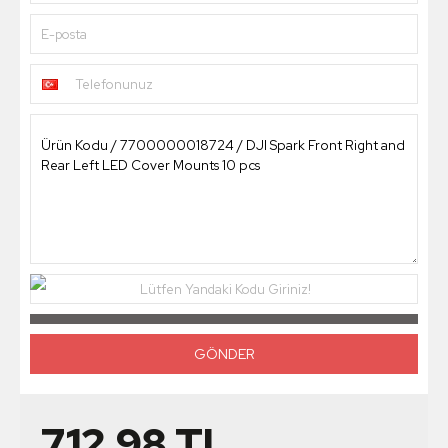
E-posta
Telefonunuz
Lütfen Yandaki Kodu Giriniz!
712,98
TL