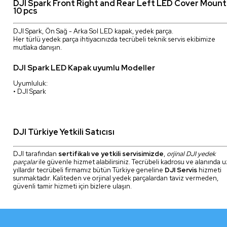
DJI Spark Front Right and Rear Left LED Cover Mount
10 pcs
DJI Spark, Ön Sağ - Arka Sol LED kapak, yedek parça.
Her türlü yedek parça ihtiyacınızda tecrübeli teknik servis ekibimize
mutlaka danışın.
DJI Spark LED Kapak uyumlu Modeller
Uyumluluk:
• DJI Spark
DJI Türkiye Yetkili Satıcısı
DJI tarafından
sertifikalı ve yetkili servisimizde
,
orjinal DJI yedek
parçalar
ile güvenle hizmet alabilirsiniz. Tecrübeli kadrosu ve alanında 
yıllardır tecrübeli firmamız bütün Türkiye geneline
DJI Servis
hizmeti
sunmaktadır. Kaliteden ve orjinal yedek parçalardan taviz vermeden,
güvenli tamir hizmeti için bizlere ulaşın.