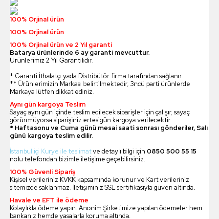
100% Orjinal ürün
100% Orjinal ürün
100% Orjinal ürün ve 2 Yıl garanti
Batarya ürünlerinde 6 ay garanti mevcuttur.
Ürünlerimiz 2 Yıl Garantilidir.
* Garanti İthalatçı yada Distribütör firma tarafından sağlanır.
** Ürünlerimizin Markası belirtilmektedir, 3ncü parti ürünlerde
Markaya lütfen dikkat ediniz.
Aynı gün kargoya Teslim
Sayaç aynı gün içinde teslim edilecek siparişler için çalışır, sayaç
görünmüyorsa siparişiniz ertesigün kargoya verilecektir.
* Haftasonu ve Cuma günü mesai saati sonrası gönderiler, Salı
günü kargoya teslim edilir.
İstanbul içi Kurye ile teslimat
ve detaylı bilgi için
0850 500 55 15
nolu telefondan bizimle iletişime geçebilirsiniz.
100% Güvenli Sipariş
Kişisel verileriniz KVKK kapsamında korunur ve Kart verileriniz
sitemizde saklanmaz. İletişiminiz SSL sertifikasıyla güven altında.
Havale ve EFT ile ödeme
Kolaylıkla ödeme yapın. Anonim Şirketimize yapılan ödemeler hem
bankanız hemde yasalarla koruma altında.