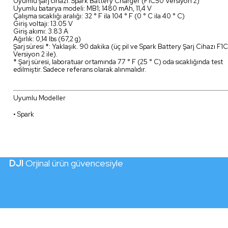
Uyumlu şarj cihazı: Spark Battery Charger (F1C50 Versiyon 2)
Uyumlu batarya modeli: MB1; 1480 mAh, 11,4 V
Çalışma sıcaklığı aralığı: 32 ° F ila 104 ° F (0 ° C ila 40 ° C)
Giriş voltajı: 13.05 V
Giriş akımı: 3.83 A
Ağırlık: 0,14 lbs (67,2 g)
Şarj süresi *: Yaklaşık. 90 dakika (üç pil ve Spark Battery Şarj Cihazı F1
Versiyon 2 ile).
* Şarj süresi, laboratuar ortamında 77 ° F (25 ° C) oda sıcaklığında test
edilmiştir. Sadece referans olarak alınmalıdır.
Uyumlu Modeller
• Spark
DJI
Orjinal ürün güvencesiyle