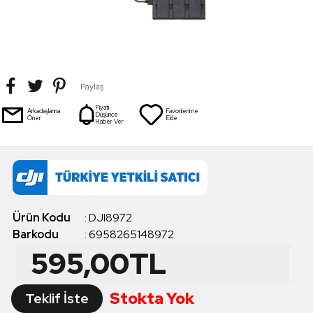
Paylaş
Fiyatı
Arkadaşlarına
Favorilerime
Düşünce
Öner
Ekle
Haber Ver
Ürün Kodu
:
DJI8972
Barkodu
:
6958265148972
595,00
TL
Stokta Yok
Teklif İste