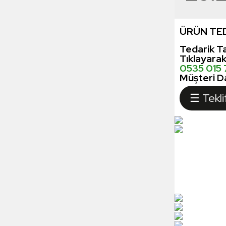
ÜRÜN TED
Tedarik Ta
Tıklayara
0535 015
Müşteri Da
☰ Tekli