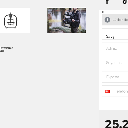
×
Lütfen ile
Adınız
Favorilerime
Ekle
Soyadınız
E-posta
Telefo
25.