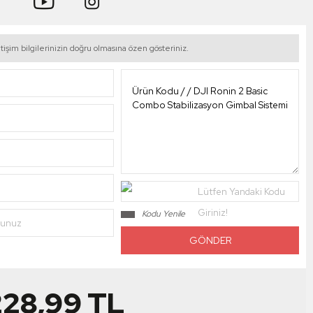
tişim bilgilerinizin doğru olmasına özen gösteriniz.
Lütfen Yandaki Kodu
Giriniz!
Kodu Yenile
nunuz
228,99
TL