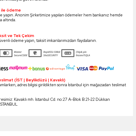
 ile ödeme
me yapın. Anonim Şirketimize yapılan ödemeler hem bankanız hemde
a altında.
aksit ve Tek Çekim
üvenli ödeme yapın, taksit imkanlarımızdan faydalanın.
imat (İST | Beylikdüzü | Kavaklı)
amlarken, adres bilgisi girildikten sonra İstanbul için mağazadan teslimat
dresimiz: Kavaklı mh. İstanbul Cd. no:27 A-Blok B:21-22 Dükkan
İSTANBUL