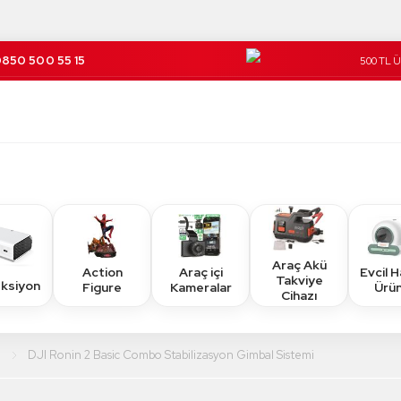
850 500 55 15
500 TL 
Kargo Üc
Araç Akü
Action
Araç içi
Evcil 
Takviye
eksiyon
Figure
Kameralar
Ürün
Cihazı
l
DJI Ronin 2 Basic Combo Stabilizasyon Gimbal Sistemi