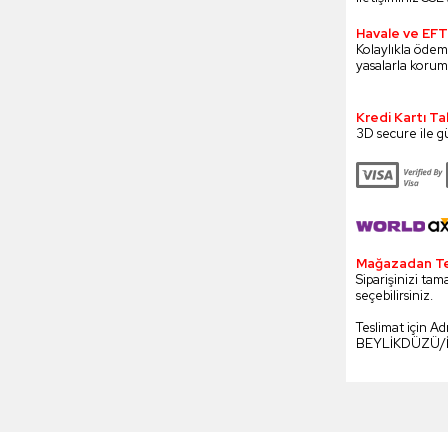
Havale ve EFT
Kolaylıkla öde
yasalarla korum
Kredi Kartı T
3D secure ile g
Mağazadan Tesl
Siparişinizi tam
seçebilirsiniz.
Teslimat için A
BEYLİKDÜZÜ/