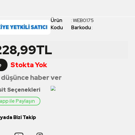
Ürün
:
WEB0175
Kodu
Barkodu
:
228,99
TL
Stokta Yok
e
 düşünce haber ver
sit Seçenekleri
pp ile Paylaşın
yada Bizi Takip