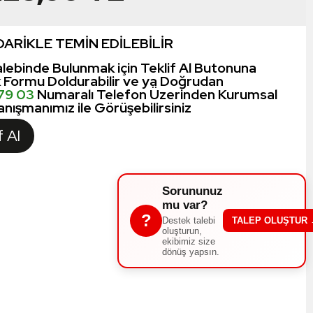
ARİKLE TEMİN EDİLEBİLİR
lebinde Bulunmak için Teklif Al Butonuna
k Formu Doldurabilir ve ya Doğrudan
 79 03
Numaralı Telefon Üzerinden Kurumsal
nışmanımız ile Görüşebilirsiniz
f Al
Sorununuz
mu var?
?
Destek talebi
TALEP OLUŞTUR
oluşturun,
ekibimiz size
dönüş yapsın.