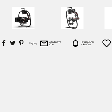
Arkadaşlarına
Fiyatı Düşünce
Paylaş
Öner
Haber Ver