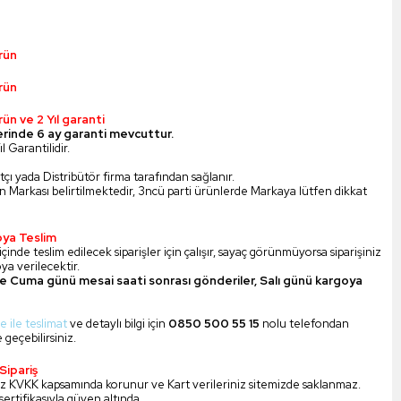
rün
rün
rün ve 2 Yıl garanti
erinde 6 ay garanti mevcuttur.
l Garantilidir.
tçı yada Distribütör firma tarafından sağlanır.
n Markası belirtilmektedir, 3ncü parti ürünlerde Markaya lütfen dikkat
oya Teslim
çinde teslim edilecek siparişler için çalışır, sayaç görünmüyorsa siparişiniz
ya verilecektir.
e Cuma günü mesai saati sonrası gönderiler, Salı günü kargoya
e ile teslimat
ve detaylı bilgi için
0850 500 55 15
nolu telefondan
 geçebilirsiniz.
Sipariş
iniz KVKK kapsamında korunur ve Kart verileriniz sitemizde saklanmaz.
 sertifikasıyla güven altında.