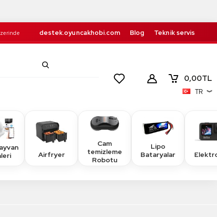
destek.oyuncakhobi.com
Blog
Teknik servis
Üzerinde
Kurumsal
İletişim
retsiz!
0,00
TL
TR
Cam
Lipo
Hayvan
temizleme
Airfryer
Elektr
Bataryalar
leri
Robotu