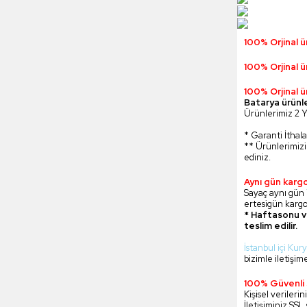
100% Orjinal ü
100% Orjinal ü
100% Orjinal ü
Batarya ürünl
Ürünlerimiz 2 Yı
* Garanti İthala
** Ürünlerimizi
ediniz.
Aynı gün karg
Sayaç aynı gün i
ertesigün kargo
* Haftasonu v
teslim edilir.
İstanbul içi Kury
bizimle iletişime
100% Güvenli 
Kişisel veriler
İletişiminiz SSL