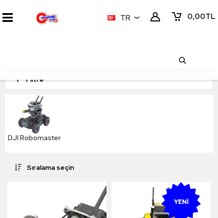
0,00
TL
TR
Filtre
DJI Robomaster
Sıralama seçin
YENI