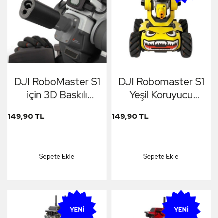
DJI RoboMaster S1
DJI Robomaster S1
için 3D Baskılı
Yeşil Koruyucu
Ayarlanabilir
Çıkartma
149,90 TL
149,90 TL
Topspin Backspin
Protective Stickers
Aparatı
Sepete Ekle
Sepete Ekle
YENI
YENI