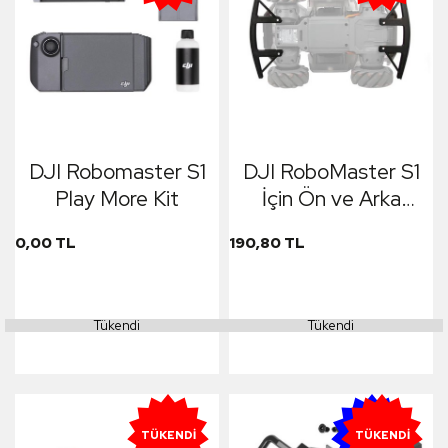
DJI Robomaster S1
DJI RoboMaster S1
Play More Kit
İçin Ön ve Arka
Çarpışma Önleyici
0,00 TL
190,80 TL
Koruyucu
Tükendi
Tükendi
YENI
TÜKENDI
TÜKENDI