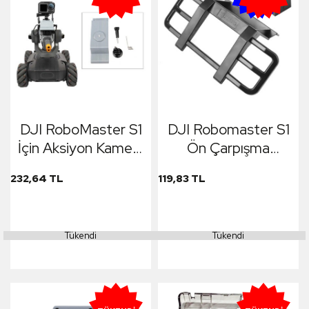
DJI RoboMaster S1
DJI Robomaster S1
İçin Aksiyon Kamera
Ön Çarpışma
Bağlantı Aparatı
Önleyici Koruyucu
232,64 TL
119,83 TL
Tripod Yuvalı DJI &
GoPro & Sjcam &
Insta360
Tükendi
Tükendi