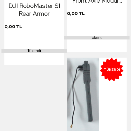
Front Axle Module
DJI RoboMaster S1
Base
Rear Armor
0,00 TL
0,00 TL
Tükendi
Tükendi
TÜKENDI