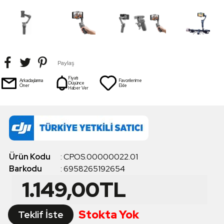
Paylaş
Fiyatı
Arkadaşlarına
Favorilerime
Düşünce
Öner
Ekle
Haber Ver
Ürün Kodu
:
CP.OS.00000022.01
Barkodu
:
6958265192654
1.149,00
TL
Stokta Yok
Teklif İste