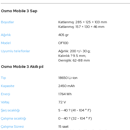
Osmo Mobile 3 Sap
Boyutlar
Katlanmış: 285 × 125 × 103 mm
Katlanmış: 157 × 130 × 46 mm
Ağırlık
405 gr
Model
OF100
Uyumlu telefonlar
Ağırlık: 200 +/- 30 g;
Kalınlık ? 9.5 mm;
Genişlik: 62-88 mm
Osmo Mobile 3 Akıllı pil
Tip
18650 Li-ion
Kapasite
2450 mAh
Enerji
17.64 Wh
Voltaj
7.2 V
Şarj sıcaklığı
5 - 40 ? (41 - 104 ° F)
Çalışma sıcaklığı
0 - 40 ? (32 - 104 ° F)
Çalışma Süresi
15 saat