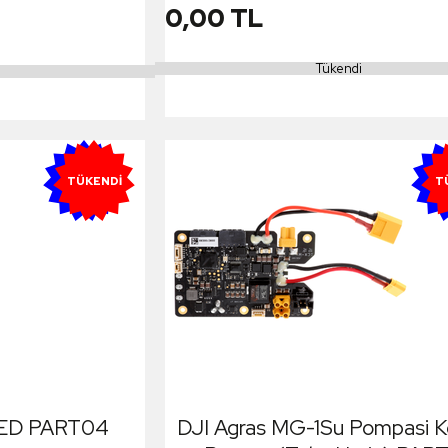
0,00 TL
Tükendi
YENI
Y
TÜKENDI
T
LED PART04
DJI Agras MG-1Su Pompasi K