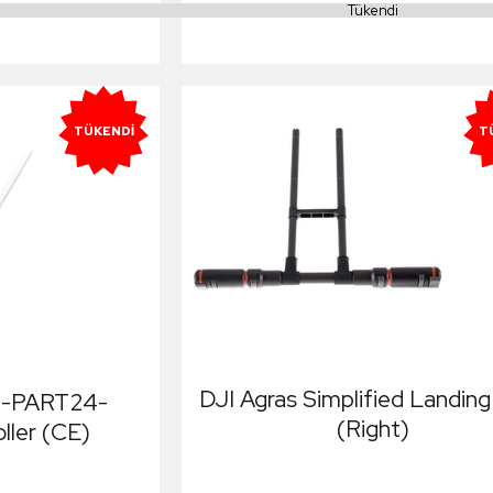
Tükendi
TÜKENDI
T
DJI Agras Simplified Landin
P-PART24-
(Right)
ller (CE)