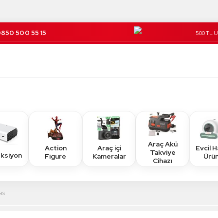
850 500 55 15
500 TL 
Kargo Üc
Araç Akü
Action
Araç içi
Evcil 
Takviye
eksiyon
Figure
Kameralar
Ürün
Cihazı
as