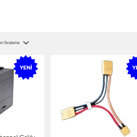
YENI
Y