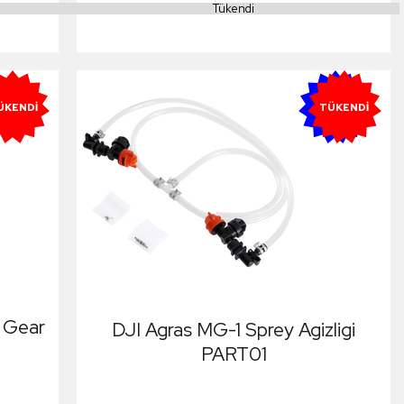
Tükendi
YENI
ÜKENDI
TÜKENDI
g Gear
DJI Agras MG-1 Sprey Agizligi
PART01