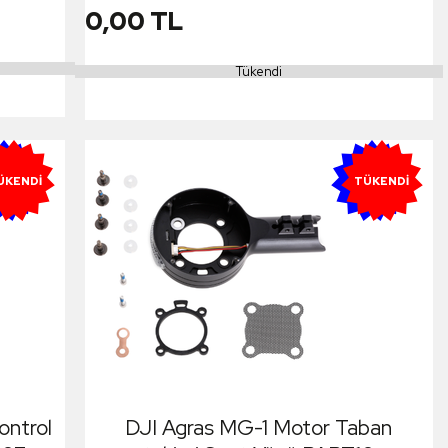
0,00 TL
Tükendi
ENI
YENI
ÜKENDI
TÜKENDI
ontrol
DJI Agras MG-1 Motor Taban