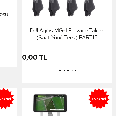
losu
DJI Agras MG-1 Pervane Takımı
(Saat Yönü Tersi) PART15
0,00 TL
Sepete Ekle
ÜKENDI
TÜKENDI