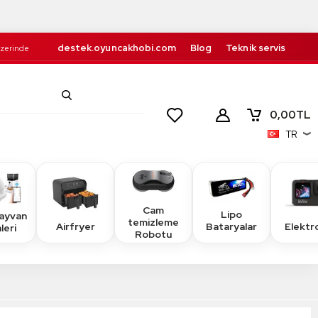
destek.oyuncakhobi.com
Blog
Teknik servis
Üzerinde
Kurumsal
İletişim
retsiz!
0,00
TL
TR
Cam
Lipo
Hayvan
temizleme
Airfryer
Elektr
Bataryalar
leri
Robotu