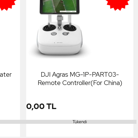
ater
DJI Agras MG-1P-PART03-
Remote Controller(For China)
0,00 TL
Tükendi