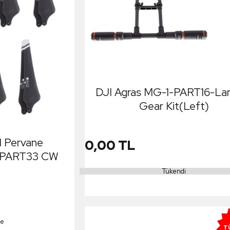
DJI Agras MG-1-PART16-La
Gear Kit(Left)
1 Pervane
0,00 TL
ü)PART33 CW
Tükendi
le
T