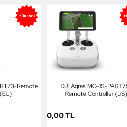
TÜKENDI
T
ART73-Remote
DJI Agras MG-1S-PART7
 (EU)
Remote Controller (US
0,00 TL