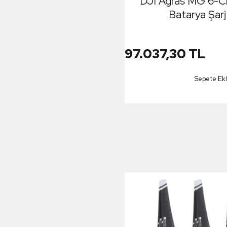
DJI Agras MG 6-C
Batarya Şarj
97.037,30 TL
Sepete Ek