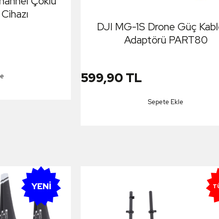
hannel Çoklu
 Cihazı
DJI MG-1S Drone Güç Kab
Adaptörü PART80
599,90 TL
le
Sepete Ekle
YENI
T