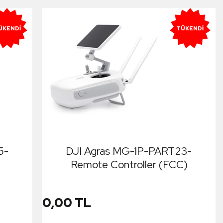
ÜKENDI
TÜKENDI
5-
DJI Agras MG-1P-PART23-
)
Remote Controller (FCC)
0,00 TL