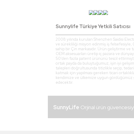
Sunnylife Türkiye Yetkili Satıcısı
2008 yılında kurulan Shenzhen Saidisi Electro
ve sürekliliği misyon edinmiş iş felsefesiyle, 
sahip bir Çin markasıdır. Ürün geliştirme ve
OEM aksesuarları üretip iç pazara ve dünyaya
50'den fazla patent ürününü tescil ettirmişti
ortak payda da buluştuğumuz, işin iyi gelişim
talepleri doğrultusunda titizlikle seçip, ted
katmak için yapılması gereken ticari ortaklık
kendimize ve ülkemize uygun gördüğümüz şir
edecektir.
SunnyLife
Orjinal ürün güvencesiy