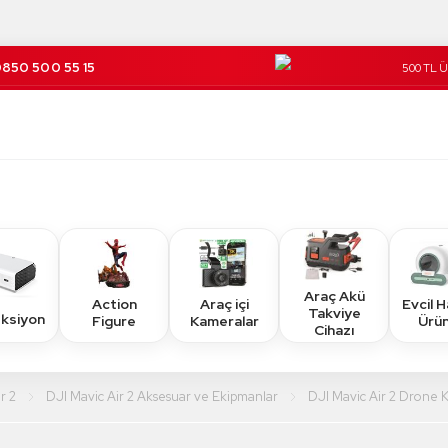
850 500 55 15
500 TL 
Kargo Üc
Araç Akü
Action
Araç içi
Evcil 
Takviye
eksiyon
Figure
Kameralar
Ürün
Cihazı
r 2
DJI Mavic Air 2 Aksesuar ve Ekipmanlar
DJI Mavic Air 2 Dron