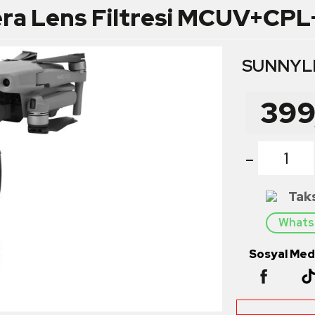
mera Lens Filtresi MCUV+C
SUNNYL
399
-
Tak
Whatsa
Sosyal Medy