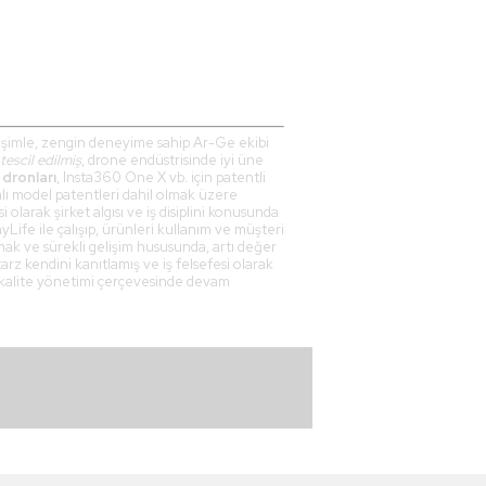
gelişimle, zengin deneyime sahip Ar-Ge ekibi
tescil edilmiş
, drone endüstrisinde iyi üne
 dronları
, Insta360 One X vb. için patentli
alı model patentleri dahil olmak üzere
larak şirket algısı ve iş disiplini konusunda
Life ile çalışıp, ürünleri kullanım ve müşteri
rmak ve sürekli gelişim hususunda, artı değer
arz kendini kanıtlamış ve iş felsefesi olarak
 kalite yönetimi çerçevesinde devam