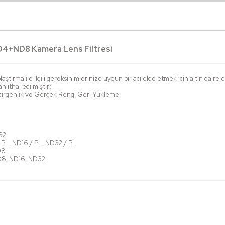
D4+ND8 Kamera Lens Filtresi
aştırma ile ilgili gereksinimlerinize uygun bir açı elde etmek için altın dairele
 ithal edilmiştir)
çirgenlik ve Gerçek Rengi Geri Yükleme.
32
/ PL, ND16 / PL, ND32 / PL
D8
ND8, ND16, ND32