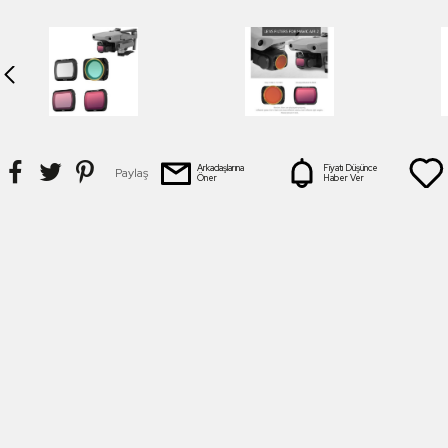
Arkadaşlarına
Fiyatı Düşünce
Paylaş
Öner
Haber Ver