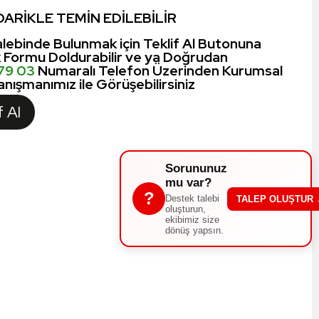
ARİKLE TEMİN EDİLEBİLİR
lebinde Bulunmak için Teklif Al Butonuna
k Formu Doldurabilir ve ya Doğrudan
 79 03
Numaralı Telefon Üzerinden Kurumsal
nışmanımız ile Görüşebilirsiniz
f Al
Sorununuz
mu var?
?
Destek talebi
TALEP OLUŞTUR
oluşturun,
ekibimiz size
dönüş yapsın.