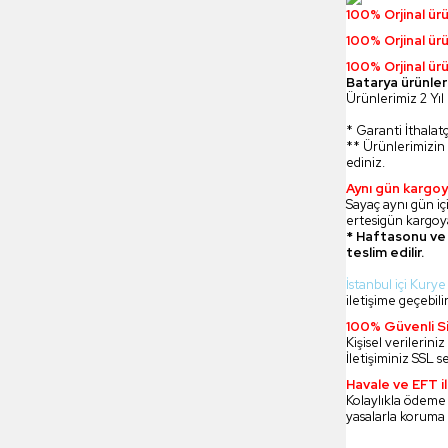
100% Orjinal ür
100% Orjinal ür
100% Orjinal ürü
Batarya ürünler
Ürünlerimiz 2 Yıl 
* Garanti İthalatç
** Ürünlerimizin 
ediniz.
Aynı gün kargoy
Sayaç aynı gün içi
ertesigün kargoya
* Haftasonu ve 
teslim edilir.
İstanbul içi Kurye
iletişime geçebilir
100% Güvenli Si
Kişisel verilerin
İletişiminiz SSL s
Havale ve EFT 
Kolaylıkla ödeme
yasalarla koruma 