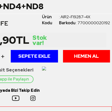
PL+ND4+ND8
Ürün
:
AIR2-FI9287-4X
IFE
Kodu
Barkodu
:
7700000020192
,90
TL
Stok
var!
+
SEPETE EKLE
HEMEN AL
sit Seçenekleri
pp ile Paylaşın
ada Bizi Takip Edin