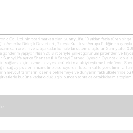
nic Co., Ltd. nin ticari markası olan
SunnyLife
, 10 yıldan fazla süren bir 
Çin, Amerika Birleşik Devletleri , Birleşik Krallık ve Avrupa Birliğine başarıyla
 tasarımdan üretim ve satışa kadar komple bir sistem oluşturan SunnyLife,
DJI
 gönderim yapıyor. Nisan 2019 itibariyle, şirket görünüm patentleri ve fayd
r. SunnyLife ayrıca Shenzen İHA Sanayi Derneği üyesidir. OyuncakHobi ailesi o
ini sağlamak için hizmet seviyesini sürekli olarak iyileştirme hedefinde, Sunny
ariğini sağlayıp sizlerin hizmetinize sunuyoruz. Toplam kalite yönetimini arttı
ların mevcut taraflarını özenle belirlemeye ve dünyanın faklı ülkelerinde bu t
ketlerle bugüne kadar olduğu gibi bundan sonra da ortaklıklarımız toplam
le