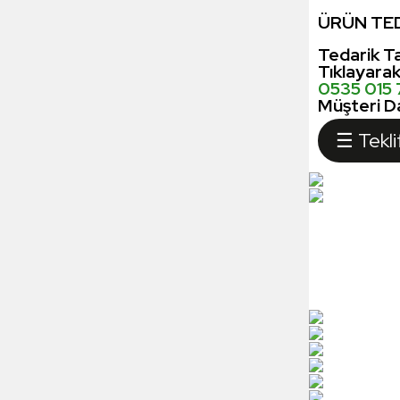
ÜRÜN TED
Tedarik Ta
Tıklayara
0535 015
Müşteri Da
☰ Tekli