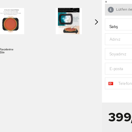
×
Lütfen ile
Adınız
Favorilerime
Ekle
Soyadınız
E-posta
Telefo
399