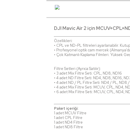
DJI Mavic Air 2 için MCUV+CPL+N
Özellikleri:
• CPL ve ND-PL filtreleri ayarlanabilir. Kutupl
• Profesyonel optik cam mercek (Almanya'dan
• Çok Katmanlı Kaplama Filmleri. Yüksek Ge
Filtre Setleri (Ayrıca Satılır):
• 3 adet Mix Filtre Seti: CPL, ND8, ND16
• 4 adet ND Filtre Seti: ND4, ND8, ND16, ND
• 4 adet ND / PL Filtre Seti: ND4 / PL, ND8 
• 4 adet Mix Filtre Seti: MCUV, CPL, ND4, N
• 6 adet Mix Filtre Seti: MCUV, CPL, ND4, 
Paket içeriği:
1 adet MCUV Filtre
1 adet CPL Filtre
1 adet ND4 Filtre
1 adet ND8 Filtre