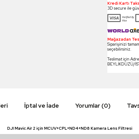
Kredi Kartı Tak
3D secure ile güv
Mağazadan Tesli
Siparişinizi tamam
seçebilirsiniz.
Teslimat için Adr
BEYLİKDÜZÜ/İ
eri
İptal ve İade
Yorumlar (0)
Tavs
DJI Mavic Air 2 için MCUV+CPL+ND4+ND8 Kamera Lens Filtresi