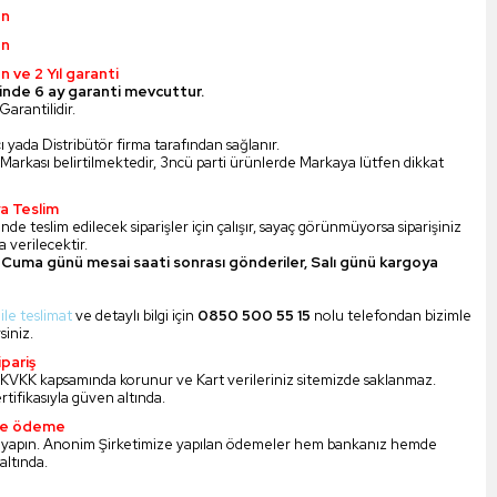
ün
ün
n ve 2 Yıl garanti
inde 6 ay garanti mevcuttur.
Garantilidir.
ı yada Distribütör firma tarafından sağlanır.
Markası belirtilmektedir, 3ncü parti ürünlerde Markaya lütfen dikkat
a Teslim
nde teslim edilecek siparişler için çalışır, sayaç görünmüyorsa siparişiniz
 verilecektir.
Cuma günü mesai saati sonrası gönderiler, Salı günü kargoya
 ile teslimat
ve detaylı bilgi için
0850 500 55 15
nolu telefondan bizimle
siniz.
pariş
iz KVKK kapsamında korunur ve Kart verileriniz sitemizde saklanmaz.
ertifikasıyla güven altında.
ile ödeme
 yapın. Anonim Şirketimize yapılan ödemeler hem bankanız hemde
altında.