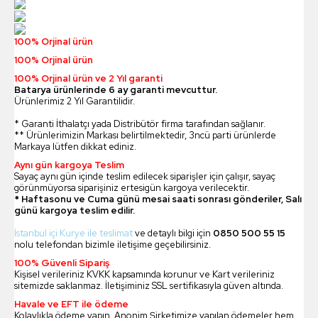
100% Orjinal ürün
100% Orjinal ürün
100% Orjinal ürün ve 2 Yıl garanti
Batarya ürünlerinde 6 ay garanti mevcuttur.
Ürünlerimiz 2 Yıl Garantilidir.
* Garanti İthalatçı yada Distribütör firma tarafından sağlanır.
** Ürünlerimizin Markası belirtilmektedir, 3ncü parti ürünlerde
Markaya lütfen dikkat ediniz.
Aynı gün kargoya Teslim
Sayaç aynı gün içinde teslim edilecek siparişler için çalışır, sayaç
görünmüyorsa siparişiniz ertesigün kargoya verilecektir.
* Haftasonu ve Cuma günü mesai saati sonrası gönderiler, Salı
günü kargoya teslim edilir.
İstanbul içi Kurye ile teslimat
ve detaylı bilgi için
0850 500 55 15
nolu telefondan bizimle iletişime geçebilirsiniz.
100% Güvenli Sipariş
Kişisel verileriniz KVKK kapsamında korunur ve Kart verileriniz
sitemizde saklanmaz. İletişiminiz SSL sertifikasıyla güven altında.
Havale ve EFT ile ödeme
Kolaylıkla ödeme yapın. Anonim Şirketimize yapılan ödemeler hem