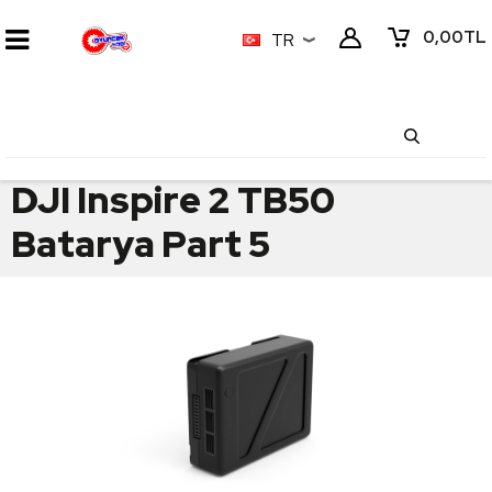
0,00
TL
TR
DJI Inspire 2 TB50
Batarya Part 5