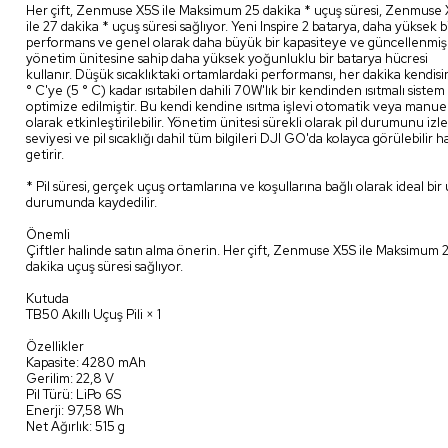
Her çift, Zenmuse X5S ile Maksimum 25 dakika * uçuş süresi, Zenmuse
ile 27 dakika * uçuş süresi sağlıyor. Yeni Inspire 2 batarya, daha yüksek b
performans ve genel olarak daha büyük bir kapasiteye ve güncellenmiş 
yönetim ünitesine sahip daha yüksek yoğunluklu bir batarya hücresi
kullanır. Düşük sıcaklıktaki ortamlardaki performansı, her dakika kendisi
° C'ye (5 ° C) kadar ısıtabilen dahili 70W'lık bir kendinden ısıtmalı sistem 
optimize edilmiştir. Bu kendi kendine ısıtma işlevi otomatik veya manue
olarak etkinleştirilebilir. Yönetim ünitesi sürekli olarak pil durumunu izler
seviyesi ve pil sıcaklığı dahil tüm bilgileri DJI GO'da kolayca görülebilir h
getirir.
* Pil süresi, gerçek uçuş ortamlarına ve koşullarına bağlı olarak ideal bir
durumunda kaydedilir.
Önemli
Çiftler halinde satın alma önerin. Her çift, Zenmuse X5S ile Maksimum 
dakika uçuş süresi sağlıyor.
Kutuda
TB50 Akıllı Uçuş Pili × 1
Özellikler
Kapasite: 4280 mAh
Gerilim: 22,8 V
Pil Türü: LiPo 6S
Enerji: 97,58 Wh
Net Ağırlık: 515 g