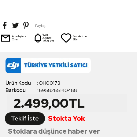
Paylaş
Fiyatı
Arkadaşlarına
Favorilerime
Düşünce
Öner
Ekle
Haber Ver
Ürün Kodu
:
OH00173
Barkodu
:
6958265140488
2.499,00
TL
Stokta Yok
Teklif İste
Stoklara düşünce haber ver