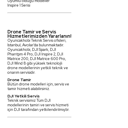
Uyumlu olduğu modeller
Inspire 1 Serisi
Drone Tamir ve Servis
Hizmetlerimizden Yararlanın!
Oyuncakhobi Teknik Servis ofisleri,
İstanbul, Avcılar’da bulunmaktadır.
Oyuncakhobi, DJI Spark, DJI
Phantpm 4 Pro, DJI Inspire 2, DJI
Matrice 200, DJI Matrice 600 Pro,
DJI Wind 8 gibi yüksek teknolojli
drone modellerinin yetkili teknik ve
onarım servisidir.
Drone Tamir
Bütün drone modelleri için, servis ve
tamir hizmeti alabilirsiniz.
DJI Yetkili Servis
Teknik servisimiz Tüm DJI
modellerinin tamiri ve servis hizmeti
için DJI tarafından yetkilendirilmiştir.