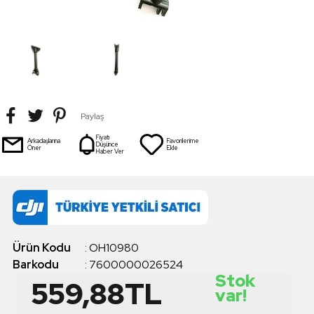
Paylaş
Fiyatı
Arkadaşlarına
Favorilerime
Düşünce
Öner
Ekle
Haber Ver
Ürün Kodu
:
OH10980
Barkodu
:
7600000026524
Stok
559,88
TL
var!