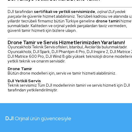
DJI tarafından
sertifikalı ve yetkili servisimizde
,
orjinal DJI yedek
parçalar
ile güvenle hizmet alabilirsiniz. Tecrübeli kadrosu ve alanında 
yıllardır tecrübeli firmamız bütün Türkiye geneline
drone tamiri
hizmet
sunmaktadır. Kaliteden ve orjinal yedek parçalardan taviz vermeden,
güvenli tamir hizmeti için bizlere ulaşın.
Drone Tamir ve Servis Hizmetlerimizden Yararlanın!
Oyuncakhobi Teknik Servis ofisleri, İstanbul, Avcılar’da bulunmaktadır.
Oyuncakhobi, DJI Spark, DJI Phantpm 4 Pro, DJI Inspire 2, DJI Matrice
DJI Matrice 600 Pro, DJI Wind 8 gibi yüksek teknolojli drone modelleri
yetkili teknik ve onarım servisidir.
Drone Tamir
Bütün drone modelleri için, servis ve tamir hizmeti alabilirsiniz.
DJI Yetkili Servis
Teknik servisimiz Tüm DJI modellerinin tamiri ve servis hizmeti için DJI
tarafından yetkilendirilmiştir.
DJI
Orjinal ürün güvencesiyle