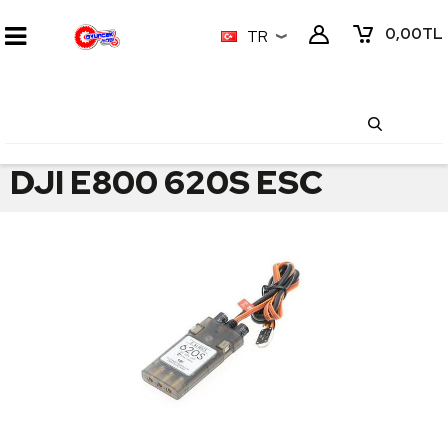
0,00
TL
TR
DJI E800 620S ESC