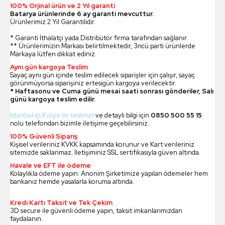
100% Orjinal ürün ve 2 Yıl garanti
Batarya ürünlerinde 6 ay garanti mevcuttur.
Ürünlerimiz 2 Yıl Garantilidir.
* Garanti İthalatçı yada Distribütör firma tarafından sağlanır.
** Ürünlerimizin Markası belirtilmektedir, 3ncü parti ürünlerde
Markaya lütfen dikkat ediniz.
Aynı gün kargoya Teslim
Sayaç aynı gün içinde teslim edilecek siparişler için çalışır, sayaç
görünmüyorsa siparişiniz ertesigün kargoya verilecektir.
* Haftasonu ve Cuma günü mesai saati sonrası gönderiler, Salı
günü kargoya teslim edilir.
İstanbul içi Kurye ile teslimat
ve detaylı bilgi için
0850 500 55 15
nolu telefondan bizimle iletişime geçebilirsiniz.
100% Güvenli Sipariş
Kişisel verileriniz KVKK kapsamında korunur ve Kart verileriniz
sitemizde saklanmaz. İletişiminiz SSL sertifikasıyla güven altında.
Havale ve EFT ile ödeme
Kolaylıkla ödeme yapın. Anonim Şirketimize yapılan ödemeler hem
bankanız hemde yasalarla koruma altında.
Kredi Kartı Taksit ve Tek Çekim
3D secure ile güvenli ödeme yapın, taksit imkanlarımızdan
faydalanın.