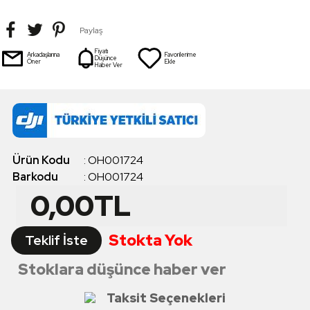
Paylaş
Fiyatı
Arkadaşlarına
Favorilerime
Düşünce
Öner
Ekle
Haber Ver
Ürün Kodu
:
OH001724
Barkodu
:
OH001724
0,00
TL
Stokta Yok
Teklif İste
Stoklara düşünce haber ver
Taksit Seçenekleri