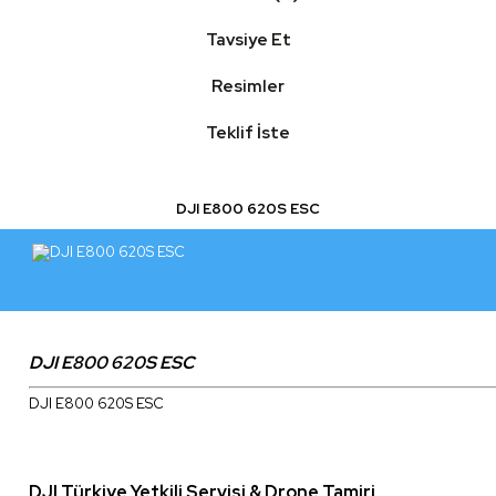
Tavsiye Et
Resimler
Teklif İste
DJI E800 620S ESC
DJI E800 620S ESC
DJI E800 620S ESC
DJI Türkiye Yetkili Servisi & Drone Tamiri