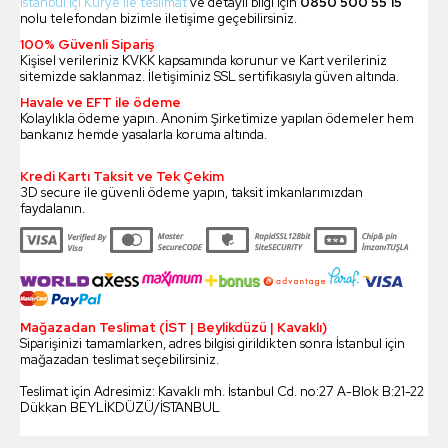
İstanbul içi Kurye ile teslimat
ve detaylı bilgi için
0850 500 55 15
nolu telefondan bizimle iletişime geçebilirsiniz.
100% Güvenli Sipariş
Kişisel verileriniz KVKK kapsamında korunur ve Kart verileriniz
sitemizde saklanmaz. İletişiminiz SSL sertifikasıyla güven altında.
Havale ve EFT ile ödeme
Kolaylıkla ödeme yapın. Anonim Şirketimize yapılan ödemeler hem
bankanız hemde yasalarla koruma altında.
Kredi Kartı Taksit ve Tek Çekim
3D secure ile güvenli ödeme yapın, taksit imkanlarımızdan
faydalanın.
Mağazadan Teslimat (İST | Beylikdüzü | Kavaklı)
Siparişinizi tamamlarken, adres bilgisi girildikten sonra İstanbul için
mağazadan teslimat seçebilirsiniz.
Teslimat için Adresimiz: Kavaklı mh. İstanbul Cd. no:27 A-Blok B:21-22
Dükkan BEYLİKDÜZÜ/İSTANBUL