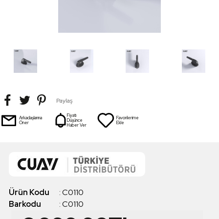
Paylaş
Fiyatı
Arkadaşlarına
Favorilerime
Düşünce
Öner
Ekle
Haber Ver
Ürün Kodu
:
C0110
Barkodu
:
C0110