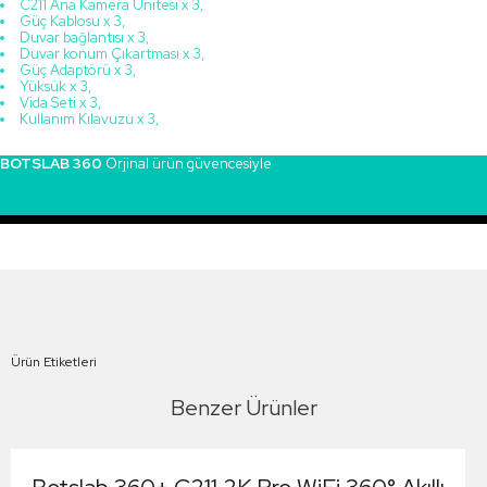
C211 Ana Kamera Ünitesi x 3,
Güç Kablosu x 3,
Duvar bağlantısı x 3,
Duvar konum Çıkartması x 3,
Güç Adaptörü x 3,
Yüksük x 3,
Vida Seti x 3,
Kullanım Kılavuzu x 3,
BOTSLAB 360
Orjinal ürün güvencesiyle
Ürün Etiketleri
Benzer Ürünler