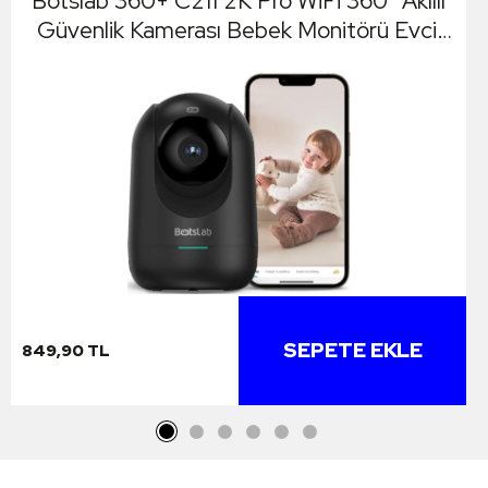
Botslab 360+ C211 2K Pro WiFi 360° Akıllı
Güvenlik Kamerası Bebek Monitörü Evcil
Hayvan Kamerası İç Mekan Kamerası IP
Kamera Yeni Versiyon Siyah (Distribütör
Garantili)
SEPETE EKLE
849,90 TL