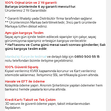
100% Orjinal ürün ve 2 Yıl garanti
Batarya ürünlerinde 6 ay garanti mevcuttur.
Ürünlerimiz 2 Yıl Garantilidir.
* Garanti İthalatçı yada Distribütör firma tarafından sağlanır.
** Ürünlerimizin Markası belirtilmektedir, 3ncü parti ürünlerde
Markaya lütfen dikkat ediniz.
Aynı gün kargoya Teslim
Sayaç aynı gün içinde teslim edilecek siparişler için çalışır, sayaç
görünmüyorsa siparişiniz ertesigün kargoya verilecektir.
* Haftasonu ve Cuma günü mesai saati sonrası gönderiler, Salı
günü kargoya teslim edilir.
İstanbul içi Kurye ile teslimat
ve detaylı bilgi için
0850 500 55 15
nolu telefondan bizimle iletişime geçebilirsiniz.
100% Güvenli Sipariş
Kişisel verileriniz KVKK kapsamında korunur ve Kart verileriniz
sitemizde saklanmaz. İletişiminiz SSL sertifikasıyla güven altında.
Havale ve EFT ile ödeme
Kolaylıkla ödeme yapın. Anonim Şirketimize yapılan ödemeler hem
bankanız hemde yasalarla koruma altında.
Kredi Kartı Taksit ve Tek Çekim
3D secure ile güvenli ödeme yapın, taksit imkanlarımızdan
faydalanın.