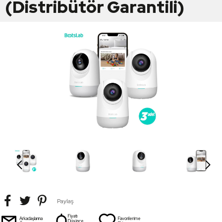
(Distribütör Garantili)
Paylaş
Fiyatı
Arkadaşlarına
Favorilerime
Düşünce