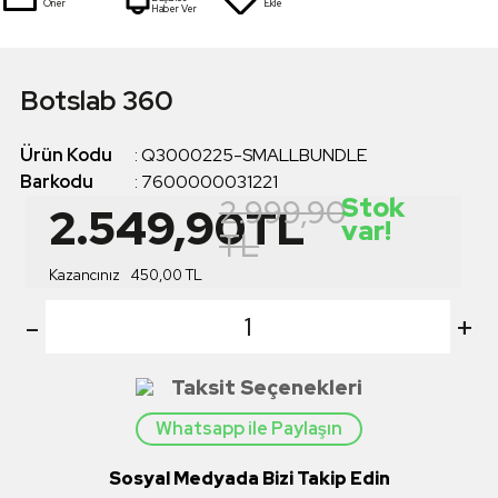
Öner
Ekle
Haber Ver
Botslab 360
Ürün Kodu
:
Q3000225-SMALLBUNDLE
Barkodu
:
7600000031221
Stok
2.999,90
2.549,90
TL
var!
TL
Kazancınız
450,00
TL
-
+
Taksit Seçenekleri
Whatsapp ile Paylaşın
Sosyal Medyada Bizi Takip Edin