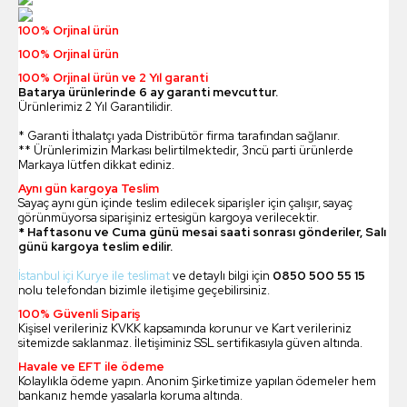
100% Orjinal ürün
100% Orjinal ürün
100% Orjinal ürün ve 2 Yıl garanti
Batarya ürünlerinde 6 ay garanti mevcuttur.
Ürünlerimiz 2 Yıl Garantilidir.
* Garanti İthalatçı yada Distribütör firma tarafından sağlanır.
** Ürünlerimizin Markası belirtilmektedir, 3ncü parti ürünlerde
Markaya lütfen dikkat ediniz.
Aynı gün kargoya Teslim
Sayaç aynı gün içinde teslim edilecek siparişler için çalışır, sayaç
görünmüyorsa siparişiniz ertesigün kargoya verilecektir.
* Haftasonu ve Cuma günü mesai saati sonrası gönderiler, Salı
günü kargoya teslim edilir.
İstanbul içi Kurye ile teslimat
ve detaylı bilgi için
0850 500 55 15
nolu telefondan bizimle iletişime geçebilirsiniz.
100% Güvenli Sipariş
Kişisel verileriniz KVKK kapsamında korunur ve Kart verileriniz
sitemizde saklanmaz. İletişiminiz SSL sertifikasıyla güven altında.
Havale ve EFT ile ödeme
Kolaylıkla ödeme yapın. Anonim Şirketimize yapılan ödemeler hem
bankanız hemde yasalarla koruma altında.