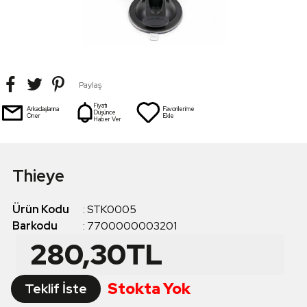
Paylaş
Fiyatı
Arkadaşlarına
Favorilerime
Düşünce
Öner
Ekle
Haber Ver
Thieye
Ürün Kodu
:
STK0005
Barkodu
:
7700000003201
280,30
TL
Stokta Yok
Teklif İste