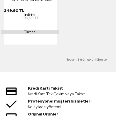
Aksiyon Kamera &
249,90 TL
Araç İçi Kamera İçin
indirimli
399,90 TL
Yüksek Hızlı Hafıza
Kartı
Tükendi
Toplam 3 ürün görüntüleniyor.
Kredi Kartı Taksit
Kredi Kartı Tek Çekim veya Taksit
Profesyonel müşteri hizmetleri
Kolay iade yöntemi
Orijinal Ürünler