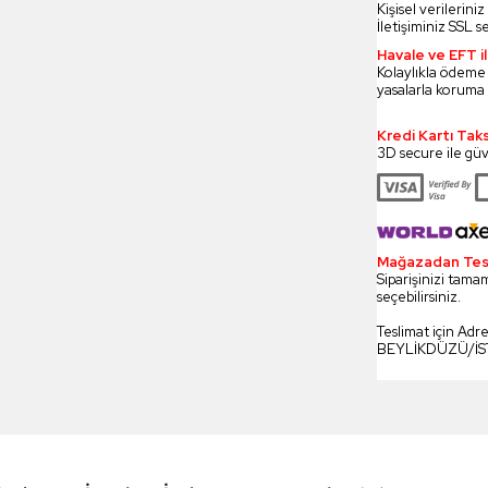
Kişisel verilerin
İletişiminiz SSL s
Havale ve EFT 
Kolaylıkla ödeme
yasalarla koruma 
Kredi Kartı Tak
3D secure ile güv
Mağazadan Tesli
Siparişinizi tamam
seçebilirsiniz.
Teslimat için Adr
BEYLİKDÜZÜ/İ