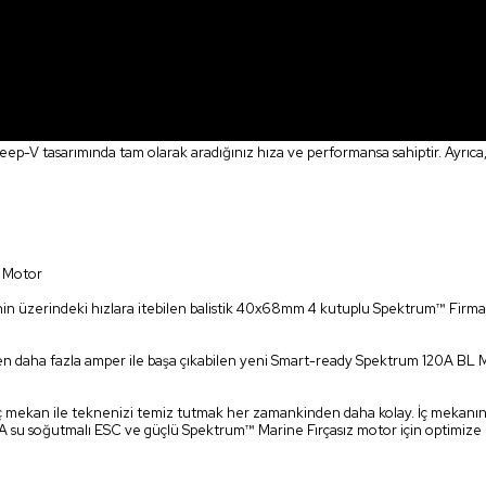
V tasarımında tam olarak aradığınız hıza ve performansa sahiptir. Ayrıca, 
z Motor
n üzerindeki hızlara itebilen balistik 40x68mm 4 kutuplu Spektrum™ Firma™ 
den daha fazla amper ile başa çıkabilen yeni Smart-ready Spektrum 120A BL Ma
 mekan ile teknenizi temiz tutmak her zamankinden daha kolay. İç mekanınız
u soğutmalı ESC ve güçlü Spektrum™ Marine Fırçasız motor için optimize ed