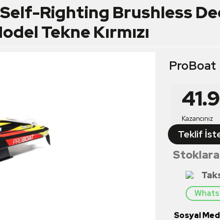
Self-Righting Brushless D
odel Tekne Kırmızı
ProBoat
41.
Kazancınız
Teklif İst
Stoklara
Tak
Whatsa
Sosyal Medy