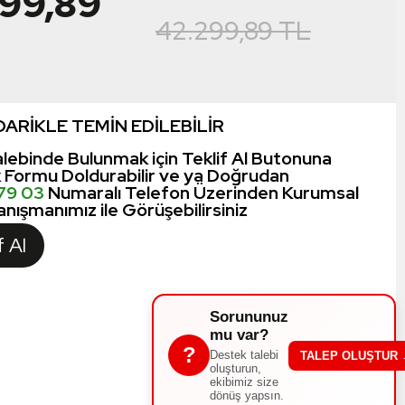
999,89
42.299,89
TL
ARİKLE TEMİN EDİLEBİLİR
lebinde Bulunmak için Teklif Al Butonuna
k Formu Doldurabilir ve ya Doğrudan
 79 03
Numaralı Telefon Üzerinden Kurumsal
nışmanımız ile Görüşebilirsiniz
f Al
Sorununuz
mu var?
?
Destek talebi
TALEP OLUŞTUR
oluşturun,
ekibimiz size
dönüş yapsın.