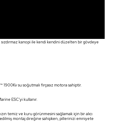
sızdırmaz kanopi ile kendi kendini düzelten bir gövdeye
1900Kv su soğutmalı fırçasız motora sahiptir.
rine ESC'yi kullanır.
ın temiz ve kuru görünmesini sağlamak için bir alıcı
ilmiş montaj direğine sahipken, pillerinizi emniyete