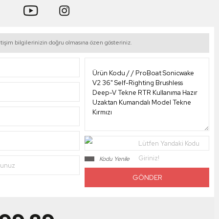
tişim bilgilerinizin doğru olmasına özen gösteriniz.
Lütfen Yandaki Kodu
Giriniz!
Kodu Yenile
nunuz