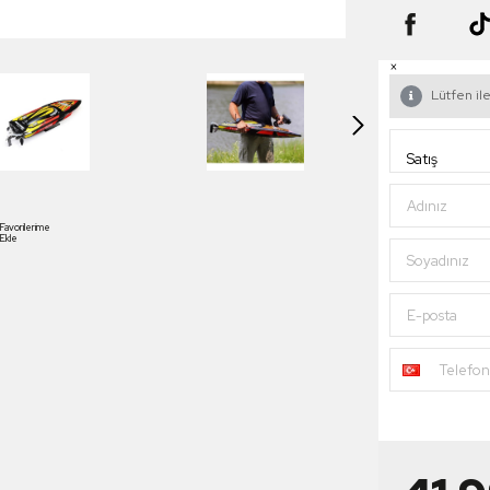
×
Lütfen ile
Adınız
Favorilerime
Ekle
Soyadınız
E-posta
Telefo