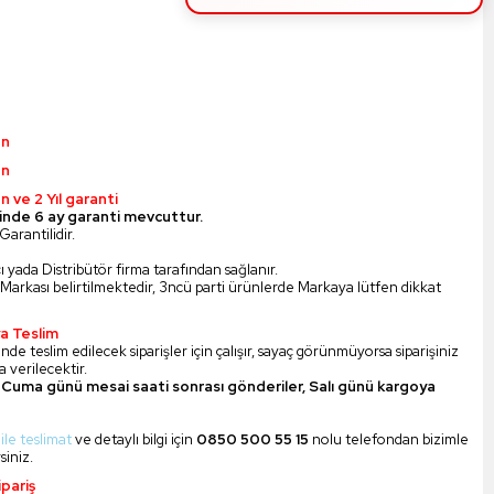
ün
ün
n ve 2 Yıl garanti
inde 6 ay garanti mevcuttur.
Garantilidir.
ı yada Distribütör firma tarafından sağlanır.
Markası belirtilmektedir, 3ncü parti ürünlerde Markaya lütfen dikkat
a Teslim
nde teslim edilecek siparişler için çalışır, sayaç görünmüyorsa siparişiniz
 verilecektir.
Cuma günü mesai saati sonrası gönderiler, Salı günü kargoya
 ile teslimat
ve detaylı bilgi için
0850 500 55 15
nolu telefondan bizimle
siniz.
pariş