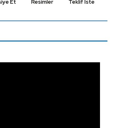
iye Et
Resimler
Teklif İste