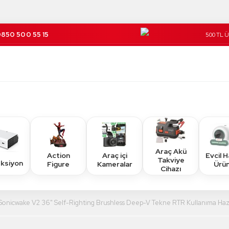
850 500 55 15
500 TL 
Kargo Üc
Araç Akü
Action
Araç içi
Evcil 
Takviye
eksiyon
Figure
Kameralar
Ürün
Cihazı
Sonicwake V2 36" Self-Righting Brushless Deep-V Tekne RTR Kullanıma Haz