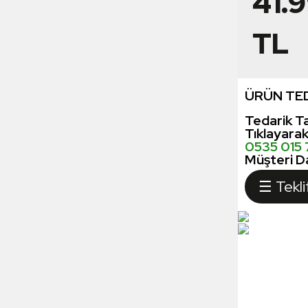
41.
TL
ÜRÜN TED
Tedarik Ta
Tıklayara
0535 015
Müşteri Da
☰ Tekli