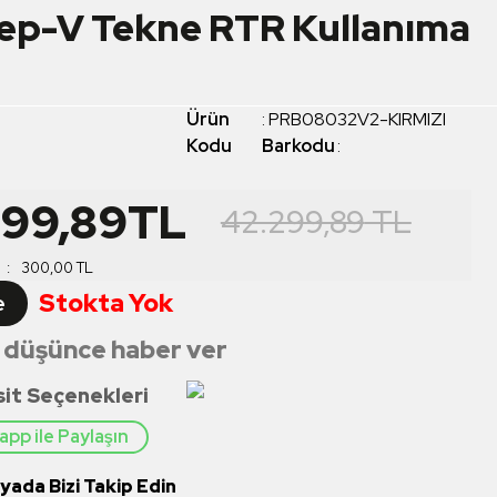
eep-V Tekne RTR Kullanıma
Ürün
:
PRB08032V2-KIRMIZI
Kodu
Barkodu
:
999,89
TL
42.299,89
TL
:
300,00
TL
Stokta Yok
e
 düşünce haber ver
sit Seçenekleri
pp ile Paylaşın
ada Bizi Takip Edin