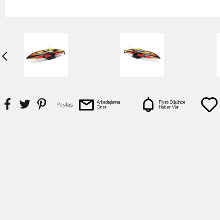
Arkadaşlarına
Fiyatı Düşünce
Paylaş
Öner
Haber Ver