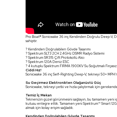
Pro Boat® Sonicwake 36 inç Kendinden Doğrulu Deep-V, Deep-
sahiptir.
? Kendinden Doğrulabilen Gövde Tasarımı
? Spektrum SLT3 2CH 2.4GHz DSMR Radyo Sistemi
? Spektrum SR315 Çift Protokollü Alıcı
? Spektrum 120A Deniz ESC
? 4 kutuplu Spektrum FIRMA 1900KV Su Soğutmalı Fırçası
Ciddi Hız!
Sonicwake 36 inç Self-Righting Deep-V, tekneyi 50+ MPH'ni
Su Geçirmez Elektronikten Olağanüstü Güç
Sonicwake, tekneyi yetki ve hızla çalıştırmak için gereken
Temiz İç Mekan
Teknenizin güzel görünmesini sağlayın, bu tamamen yeni iç
kutusu entegre ettik. Tamamen yeni Spektrum™ Smart 120A s
almak için kolay erişim sağladık.
Kendinden Doğrulabilen Gövde Tasarımı