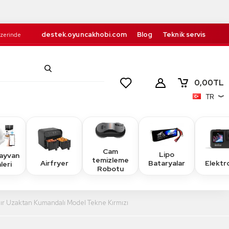
destek.oyuncakhobi.com
Blog
Teknik servis
Üzerinde
Kurumsal
İletişim
retsiz!
0,00
TL
TR
Cam
Lipo
Hayvan
temizleme
Airfryer
Elektr
Bataryalar
leri
Robotu
ır Uzaktan Kumandalı Model Tekne Kırmızı