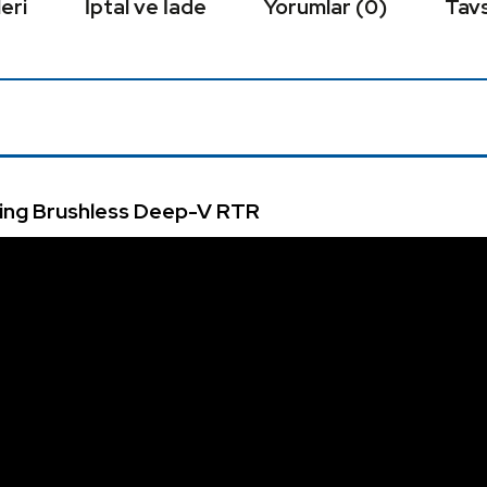
eri
İptal ve İade
Yorumlar (0)
Tavs
ting Brushless Deep-V RTR