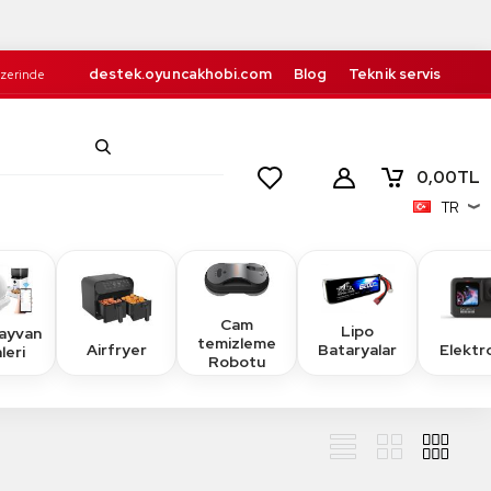
destek.oyuncakhobi.com
Blog
Teknik servis
Üzerinde
Kurumsal
İletişim
retsiz!
0,00
TL
TR
Cam
Lipo
Hayvan
temizleme
Airfryer
Elektr
Bataryalar
leri
Robotu