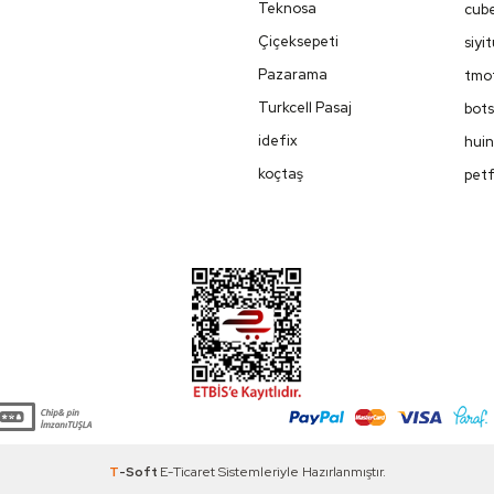
Teknosa
cube
Çiçeksepeti
siyi
Pazarama
tmot
Turkcell Pasaj
bots
idefix
huin
koçtaş
petf
T
-Soft
E-Ticaret
Sistemleriyle Hazırlanmıştır.