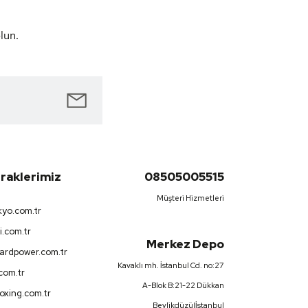
lun.
iraklerimiz
08505005515
Müşteri Hizmetleri
yo.com.tr
i.com.tr
Merkez Depo
ardpower.com.tr
Kavaklı mh. İstanbul Cd. no:27
.com.tr
A-Blok B:21-22 Dükkan
oxing.com.tr
Beylikdüzü|İstanbul