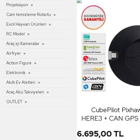
Projeksiyon
Cam temizleme Robotu
Evcil Hayvan Ürünleri
RC Model
Araç içi Kameralar
Airfryer
Action Figure
Elektronik
Akıllı Ev Aletleri
Araç Akü Takviyeleri
OUTLET
CubePilot Pixh
HERE3 + CAN GPS
M8P Yeni Versiyon
6.695,00 TL
Garantil