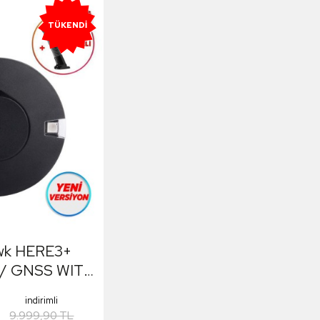
TÜKENDI
awk HERE3+
 / GNSS WITH
 (Distribütör
indirimli
i)
9.999,90 TL