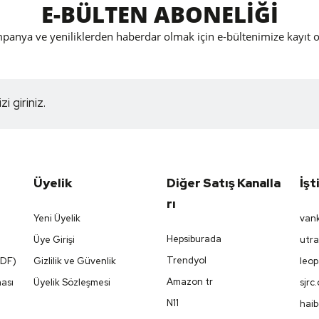
E-BÜLTEN ABONELİĞİ
panya ve yeniliklerden haberdar olmak için e-bültenimize kayıt o
Üyelik
Diğer Satış Kanalla
İşt
Rı
Yeni Üyelik
vank
Hepsiburada
Üye Girişi
utra
Trendyol
PDF)
Gizlilik ve Güvenlik
leop
Amazon tr
ması
Üyelik Sözleşmesi
sjrc
N11
haib