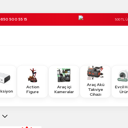
850 500 55 15
500 TL 
Kargo Üc
Araç Akü
Action
Araç içi
Evcil 
Takviye
eksiyon
Figure
Kameralar
Ürün
Cihazı