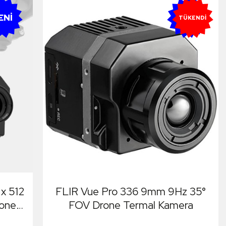
ENI
YENI
TÜKENDI
x 512
FLIR Vue Pro 336 9mm 9Hz 35°
one
FOV Drone Termal Kamera