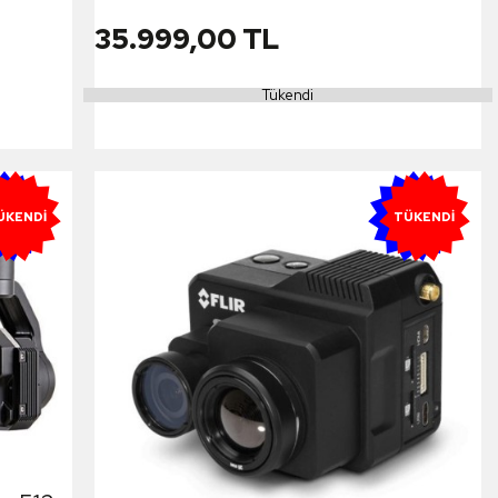
35.999,00 TL
Tükendi
ENI
YENI
ÜKENDI
TÜKENDI