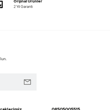
Orijinal Ürünler
2 Yıl Garanti
lun.
iraklerimiz
08505005515