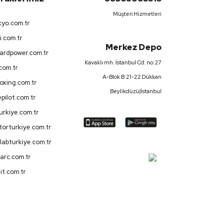
Müşteri Hizmetleri
yo.com.tr
i.com.tr
Merkez Depo
ardpower.com.tr
Kavaklı mh. İstanbul Cd. no:27
.com.tr
A-Blok B:21-22 Dükkan
oxing.com.tr
Beylikdüzü|İstanbul
pilot.com.tr
turkiye.com.tr
orturkiye.com.tr
labturkiye.com.tr
arc.com.tr
it.com.tr