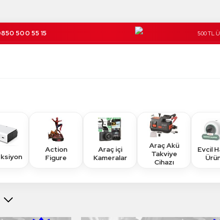
850 500 55 15
500 TL 
Kargo Üc
Araç Akü
Action
Araç içi
Evcil 
Takviye
eksiyon
Figure
Kameralar
Ürün
Cihazı