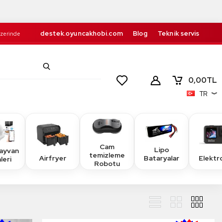
destek.oyuncakhobi.com
Blog
Teknik servis
Üzerinde
Kurumsal
İletişim
retsiz!
0,00
TL
TR
Cam
Lipo
Hayvan
temizleme
Airfryer
Elektr
Bataryalar
leri
Robotu