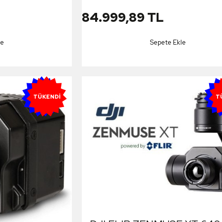
84.999,89 TL
le
Sepete Ekle
YENI
Y
TÜKENDI
T