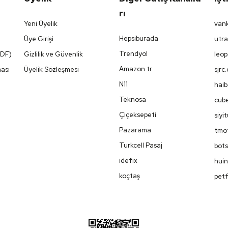
Rı
Yeni Üyelik
vank
Hepsiburada
Üye Girişi
utra
Trendyol
PDF)
Gizlilik ve Güvenlik
leop
Amazon tr
ması
Üyelik Sözleşmesi
sjrc
N11
haib
Teknosa
cube
Çiçeksepeti
siyi
Pazarama
tmot
Turkcell Pasaj
bots
idefix
huin
koçtaş
petf