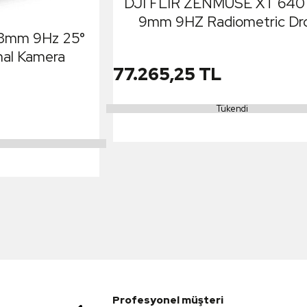
DJI FLIR ZENMUSE XT 640 
9mm 9HZ Radiometric Dr
13mm 9Hz 25°
Termal Kamera
al Kamera
77.265,25 TL
Tükendi
Profesyonel müşteri