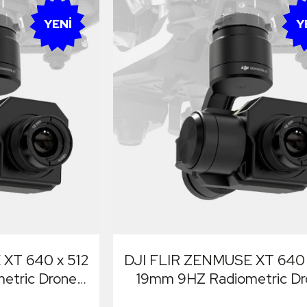
YENI
Y
XT 640 x 512
DJI FLIR ZENMUSE XT 640 
etric Drone
19mm 9HZ Radiometric Dr
mera
Termal Kamera