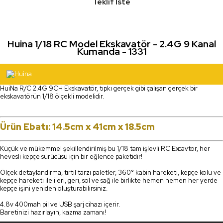
Teklif İste
Huina 1/18 RC Model Ekskavatör - 2.4G 9 Kanal
Kumanda - 1331
HuiNa R/C 2.4G 9CH Ekskavatör, tıpkı gerçek gibi çalışan gerçek bir
ekskavatörün 1/18 ölçekli modelidir.
Ürün Ebatı: 14.5cm x 41cm x 18.5cm
Küçük ve mükemmel şekillendirilmiş bu 1/18 tam işlevli RC Excavtor, her
hevesli kepçe sürücüsü için bir eğlence paketidir!
Ölçek detaylandırma, tırtıl tarzı paletler, 360° kabin hareketi, kepçe kolu ve
kepçe hareketi ile ileri, geri, sol ve sağ ile birlikte hemen hemen her yerde
kepçe işini yeniden oluşturabilirsiniz.
4.8v 400mah pil ve USB şarj cihazı içerir.
Baretinizi hazırlayın, kazma zamanı!