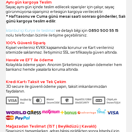
Aynı gün kargoya Teslim
Sayaç aynı gün içinde teslim edilecek siparişler için çalışır, sayaç
görünmüyorsa siparişiniz ertesigün kargoya verilecektir.
* Haftasonu ve Cuma günü mesai saati sonrası gönderiler, Salı
günü kargoya teslim edilir.
İstanbul içi Kurye ile teslimat
ve detaylı bilgi için
0850 500 55 15
nolu telefondan bizimle iletişime geçebilirsiniz.
100% Güvenli Sipariş
Kişisel verileriniz KVKK kapsamında korunur ve Kart verileriniz
sitemizde saklanmaz. İletişiminiz SSL sertifikasıyla güven altında.
Havale ve EFT ile ödeme
Kolaylıkla ödeme yapın. Anonim Şirketimize yapılan ödemeler hem
bankanız hemde yasalarla koruma altında.
Kredi Kartı Taksit ve Tek Çekim
3D secure ile güvenli ödeme yapın, taksit imkanlarımızdan
faydalanın.
Mağazadan Teslimat (İST | Beylikdüzü | Kavaklı)
Siparişinizi tamamlarken, adres bilgisi girildikten sonra İstanbul için