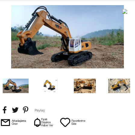
Paylaş
Fiyatı
Arkadaşlarına
Favorilerime
Düşünce
Öner
Ekle
Haber Ver