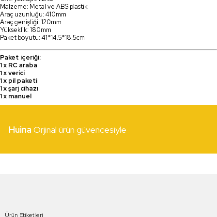
Malzeme: Metal ve ABS plastik
Araç uzunluğu: 410mm
Araç genişliği: 120mm
Yükseklik: 180mm
Paket boyutu: 41*14.5*18.5cm
Paket içeriği:
1 x RC araba
1 x verici
1 x pil paketi
1 x şarj cihazı
1 x manuel
Huina
Orjinal ürün güvencesiyle
Ürün Etiketleri