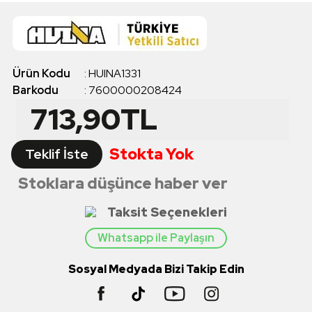
Ürün Kodu
:
HUINA1331
Barkodu
:
7600000208424
713,90
TL
Stokta Yok
Teklif İste
Stoklara düşünce haber ver
Taksit Seçenekleri
Whatsapp ile Paylaşın
Sosyal Medyada Bizi Takip Edin