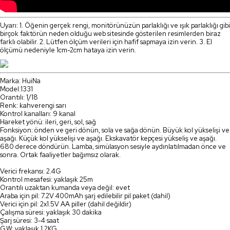
Uyarı: 1. Öğenin gerçek rengi, monitörünüzün parlaklığı ve ışık parlaklığı gibi
birçok faktörün neden olduğu web sitesinde gösterilen resimlerden biraz
farklı olabilir. 2. Lütfen ölçüm verileri için hafif sapmaya izin verin. 3. El
ölçümü nedeniyle 1cm-2cm hataya izin verin.
Marka: HuiNa
Model:1331
Orantılı: 1/18
Renk: kahverengi sarı
Kontrol kanalları: 9 kanal
Hareket yönü: ileri, geri, sol, sağ
Fonksiyon: önden ve geri dönün, sola ve sağa dönün. Büyük kol yükselişi ve
aşağı. Küçük kol yükselişi ve aşağı. Ekskavatör kepçesi yükseliş ve aşağı.
680 derece döndürün. Lamba, simülasyon sesiyle aydınlatılmadan önce ve
sonra. Ortak faaliyetler bağımsız olarak.
Verici frekansı: 2.4G
Kontrol mesafesi: yaklaşık 25m
Orantılı uzaktan kumanda veya değil: evet
Araba için pil: 7.2V 400mAh şarj edilebilir pil paket (dahil)
Verici için pil: 2x1.5V AA piller (dahil değildir)
Çalışma süresi: yaklaşık 30 dakika
Şarj süresi: 3-4 saat
G.W: yaklaşık 1.2KG